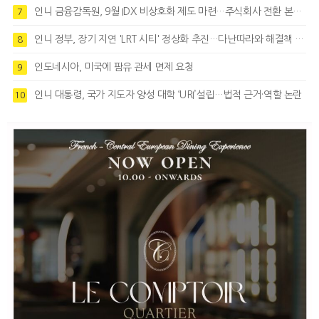
인니 금융감독원, 9월 IDX 비상호화 제도 마련…주식회사 전환 본격화
7
인니 정부, 장기 지연 'LRT 시티' 정상화 추진…다난따라와 해결책 모색
8
인도네시아, 미국에 팜유 관세 면제 요청
9
인니 대통령, 국가 지도자 양성 대학 ‘URI’설립…법적 근거·역할 논란
10