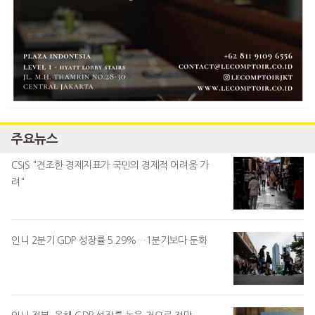
주요뉴스
CSIS "견조한 경제지표가 국민의 경제적 어려움 가
려"
인니 2분기 GDP 성장률 5.29%…1분기보다 둔화