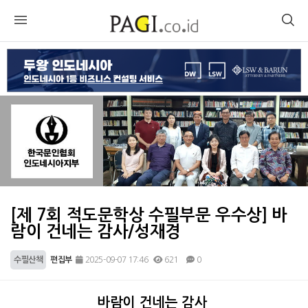
[제 7회 적도문학상 수필부문 우수상] 바
람이 건네는 감사/성재경
수필산책
편집부
2025-09-07 17:46
621
0
본문
바람이 건네는 감사