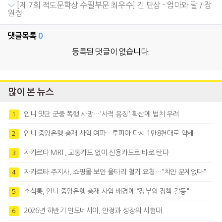
[제 7회 적도문학상 수필부문 최우수] 긴 단상 - 엄마와 딸 / 장
원정
댓글목록
0
등록된 댓글이 없습니다.
많이 본 뉴스
인니 잇단 군중 폭행 사망…'사적 응징' 확산에 법치 우려
1
인니 중앙은행 총재 사임 여파…루피아 다시 1만8천대로 약세
2
자카르타 MRT, 교통카드 없이 신용카드로 바로 탄다
3
자카르타 주지사, 쇼핑몰 보안 울타리 철거 요청…"치안 문제없다"
4
소식통, 인니 중앙은행 총재 사임 배경에 “정부와 정책 갈등"
5
2026년 하반기 인도네시아, 안정과 성장의 시험대
6