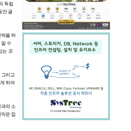
의 독립
동안 글
민박을 하
 알 수
있는 곳
. 그리고
뜨게 하여
인과의 소
데믹은 집