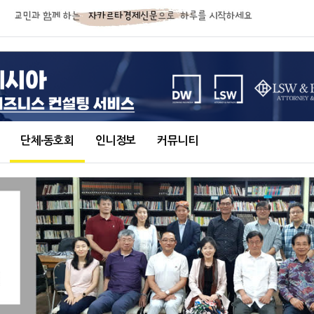
단체∙동호회
인니정보
커뮤니티