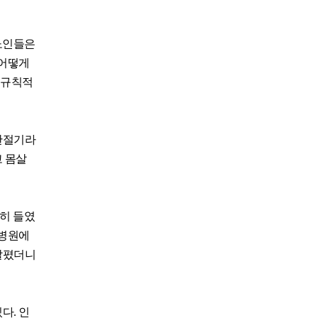
 노인들은
 어떻게
 규칙적
 한절기라
고 몸살
연히 들였
 병원에
 살폈더니
다. 인