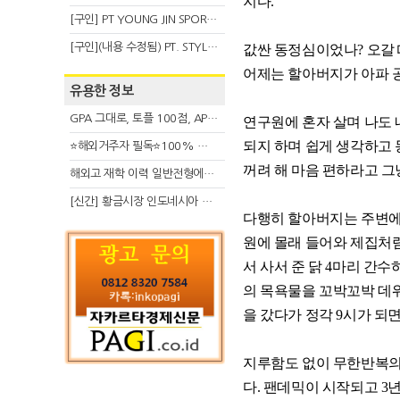
지다.
[구인] PT YOUNG JIN SPORT INDONESIA
[구인](내용 수정됨) PT. STYLE KOREAN INDONESIA (스타일 코리안 인도네시아)
값싼 동정심이었나? 오갈 
어제는 할아버지가 아파 공
유용한 정보
GPA 그대로, 토플 100점, AP 막막 — 원인은 하나입니다
연구원에 혼자 살며 나도 
되지 하며 쉽게 생각하고 
⭐해외거주자 필독⭐100% 온라인 마지막 한국어교원 2급 추가모집 (~8/2)
꺼려 해 마음 편하라고 그
해외고 재학 이력 일반전형에서 분명한 입시 강점 살리는 전략
[신간] 황금시장 인도네시아 슈퍼리치의 성공 수업
다행히 할아버지는 주변에
원에 몰래 들어와 제집처럼
서 사서 준 닭 4마리 간
의 목욕물을 꼬박꼬박 데워
을 갔다가 정각 9시가 되
지루함도 없이 무한반복의
다. 팬데믹이 시작되고 3