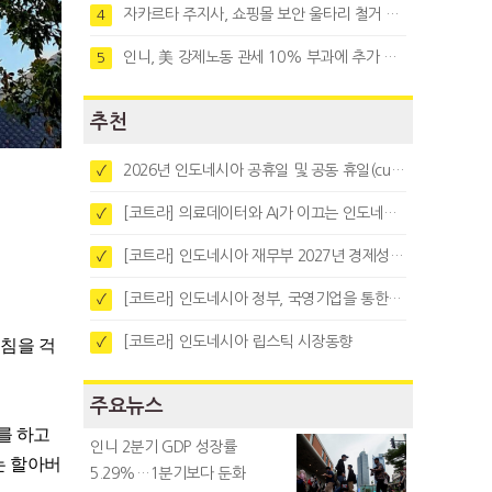
자카르타 주지사, 쇼핑몰 보안 울타리 철거 요청…"치안 문제없다"
4
인니, 美 강제노동 관세 10% 부과에 추가 협상 착수
5
추천
2026년 인도네시아 공휴일 및 공동 휴일(cuti bersama)
✓
[코트라] 의료데이터와 AI가 이끄는 인도네시아 디지털 헬스케어 시장 트렌드
✓
[코트라] 인도네시아 재무부 2027년 경제성장 전망 및 목표 발표
✓
[코트라] 인도네시아 정부, 국영기업을 통한 석탄·팜유·합금철 수출 중앙집중화 추진
✓
[코트라] 인도네시아 립스틱 시장동향
✓
아침을 걱
주요뉴스
를 하고
인니 2분기 GDP 성장률
는 할아버
5.29%…1분기보다 둔화