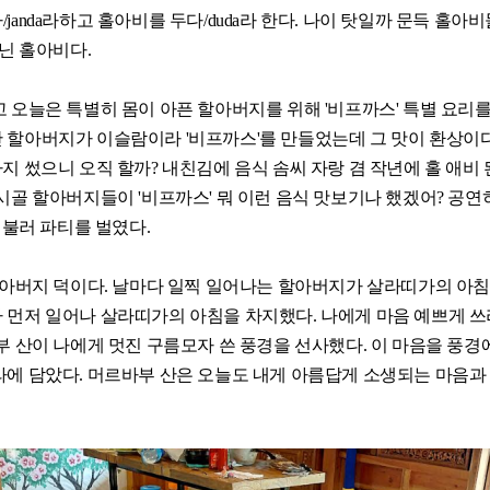
anda라하고 홀아비를 두다/duda라 한다. 나이 탓일까 문득 홀아비
아닌 홀아비다.
 오늘은 특별히 몸이 아픈 할아버지를 위해 '비프까스' 특별 요리를
 할아버지가 이슬람이라 '비프까스'를 만들었는데 그 맛이 환상이다
지 썼으니 오직 할까? 내친김에 음식 솜씨 자랑 겸 작년에 홀 애비 
시골 할아버지들이 '비프까스' 뭐 이런 음식 맛보기나 했겠어? 공연
 불러 파티를 벌였다.
할아버지 덕이다. 날마다 일찍 일어나는 할아버지가 살라띠가의 아
 먼저 일어나 살라띠가의 아침을 차지했다. 나에게 마음 예쁘게 쓰
부 산이 나에게 멋진 구름모자 쓴 풍경을 선사했다. 이 마음을 풍경
라에 담았다. 머르바부 산은 오늘도 내게 아름답게 소생되는 마음과