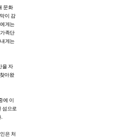
내 문화
적막이 감
들에게는
 가족단
 내게는
간을 자
 찾아왔
중에 이
먼 섬으로
.
노인은 처