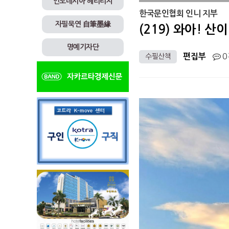
인도네시아 헤리티지
한국문인협회 인니 지부
자필묵연 自筆墨緣
(219) 와아! 
명예기자단
0
수필산책
편집부