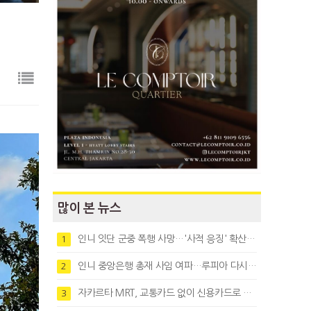
많이 본 뉴스
인니 잇단 군중 폭행 사망…'사적 응징' 확산에 법치 우려
1
인니 중앙은행 총재 사임 여파…루피아 다시 1만8천대로 약세
2
자카르타 MRT, 교통카드 없이 신용카드로 바로 탄다
3