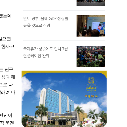
락했는데
인니 정부, 올해 GDP 성장률
높을 것으로 전망
 얹으면
를 한사코
국제유가 상승에도 인니 7월
인플레이션 완화
는 연구
 싶다 해
으로 나
달래려 마
 반년이
오직 운전