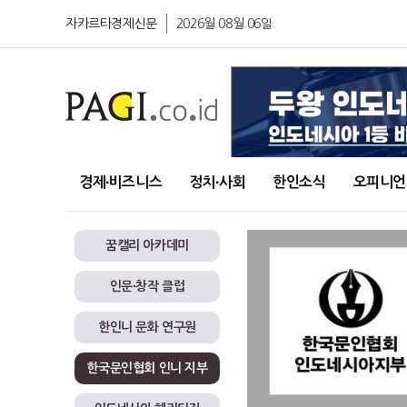
자카르타경제신문
2026월 08월 06일
경제∙비즈니스
정치∙사회
한인소식
오피니언
꿈캘리 아카데미
인문∙창작 클럽
한인니 문화 연구원
한국문인협회 인니 지부