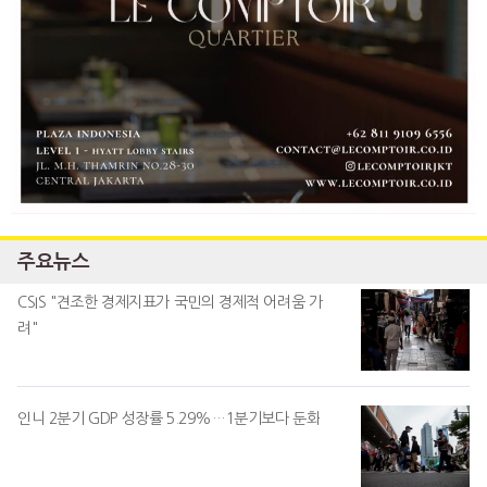
주요뉴스
CSIS "견조한 경제지표가 국민의 경제적 어려움 가
려"
인니 2분기 GDP 성장률 5.29%…1분기보다 둔화