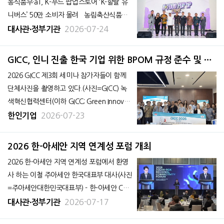
농식품부·aT, K-푸드 팝업스토어 ‘K-할랄 유
니버스’ 50만 소비자 몰려 농림축산식품부
(장관 송미령)와 한국농수산식품유통공사(a
2026-07-24
대사관∙정부기관
T, 사장 홍문표)는 K-할랄 푸드의 인도네시아
시장 진출 확대를 위해 인도네시아 자카르타
GICC, 인니 진출 한국 기업 위한 BPOM 규정 준수 및 시
에서 ‘2026년 K-푸드 팝업스토어’를 운영했
장 진출 전략 세미나 개최
2026 GICC 제3회 세미나 참가자들이 함께
다.
단체사진을 촬영하고 있다.(사진=GICC) 녹
색혁신협력센터(이하 GICC; Green Innovati
on Cooperation Center)는 7월 22일 자카
2026-07-23
한인기업
르타 중소벤처기업진흥공단(KOSME) 글로
벌비즈니스센터에서 ‘인도네시아 진출 한국
2026 한-아세안 지역 연계성 포럼 개최
기업을 위한 BPOM 규정 준수 및 시장 진출
2026 한-아세안 지역 연계성 포럼에서 환영
전략’
사 하는 이철 주아세안 한국대표부 대사(사진
=주아세안대한민국대표부) - 한-아세안 CSP
비전 및 아세안 공동체 비전 2045 下 한-아세
2026-07-17
대사관∙정부기관
안 연계성 협력 확대 방안 논의 주아세안대