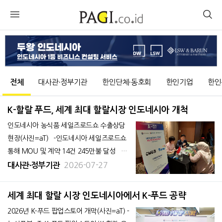
전체
대사관∙정부기관
한인단체∙동호회
한인기업
한인
K-할랄 푸드, 세계 최대 할랄시장 인도네시아 개척
인도네시아 농식품 세일즈로드쇼 수출상담
현장(사진=aT) -인도네시아 세일즈로드쇼
통해 MOU 및 계약 14건 245만불 달성 농
림축산식품부(장관 송미령)와 한국농수산식
2026-07-27
대사관∙정부기관
품유통공사(aT, 사장 홍문표)는 7월 9일부터
10일까지 인도네시아 자카르타에서 ‘2026년
세계 최대 할랄 시장 인도네시아에서 K-푸드 공략
인도네시아 농식품 세일즈로드쇼’를 개최했
2026년 K-푸드 팝업스토어 개막(사진=aT) -
다