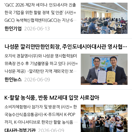
대사관 강당에서 열렸다. 재외동포청의 후
최…인도네시아 진출 한국 기업 지원
‘GICC 2026 제2차 세미나: 인도네시아 진출
원으로
한국 기업을 위한 할랄 정책 및 인증’ (사진=
GICC) 녹색혁신협력센터(GICC)는 지난 6월
10일 자카르타 한-아세안 금융협력센터에서
2026-06-13
한인기업
‘GICC 2026 제2차 세미나: 인도네시아 진출
한국 기업을 위한 할랄 정책 및 인증’을 성공
나성문 깔리만딴한인회장, 주인도네시아대사관 영사협력
적으로 개최했다. 이번 세미나는 한국
원 위촉
오지석 경찰영사(우)와 나성문 영사협력원이
위촉장 전수 후 기념촬영을 하고 있다.(사진=
나성문 제공) -깔리만딴 지역 재외국민 보호
및 사건·사고 대응 지원 역할 수행 재인도네
2026-06-09
한인뉴스
시아 깔리만딴한인회 나성문 회장이 주인도
네시아 대한민국대사관으로부터 깔리만딴 지
K-할랄 농식품, 반둥 MZ세대 입맛 사로잡아
역 영사협력원으로 위촉됐다. 영사협력
소비자체험행사 참가자 및 방문객 (사진= 한
국농수산식품유통공사)-K-푸드에서 K-POP
까지, K-이니셔티브로 한국산 할랄 농식품 수
출 확대 본격화 농림축산식품부(장관 송미
2026-06-09
대사관∙정부기관