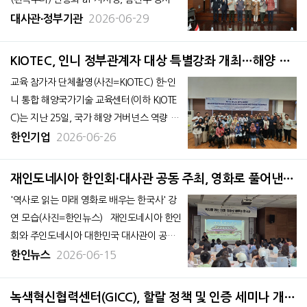
사관, Dr. Ade Candradijaya 국제협력국장,
2026-06-29
대사관∙정부기관
정해관 공사, Prof. Dr. Ali Agus 장관 선임자
문관, Mrs. Dian Seri Rezeki Kusumastuti
KIOTEC, 인니 정부관계자 대상 특별강좌 개최…해양 거
식물검역국장, Drh. N
버넌스 역량 강화
교육 참가자 단체촬영(사진=KIOTEC) 한-인
니 통합 해양국가기술 교육센터(이하 KIOTE
C)는 지난 25일, 국가 해양 거버넌스 역량 강
화를 위한 지속적인 노력의 일환으로 정부 관
2026-06-26
한인기업
계자들의 정책 수립 및 의사결정 역량 제고를
지원하기 위한 특별 주제 교육과정을 개최했
재인도네시아 한인회·대사관 공동 주최, 영화로 풀어낸
다. 이번 교육은 최근 해양생태계와 해양수
한국사 강연 성료
'역사로 읽는 미래 영화로 배우는 한국사' 강
산원의
연 모습(사진=한인뉴스) 재인도네시아 한인
회와 주인도네시아 대한민국 대사관이 공동
주최한 역사 인문학 강좌 「역사로 읽는 미래
2026-06-15
한인뉴스
영화로 배우는 한국사」가 6월 13일(토) 오전
10시부터 12시까지 주인도네시아 대한민국
녹색혁신협력센터(GICC), 할랄 정책 및 인증 세미나 개