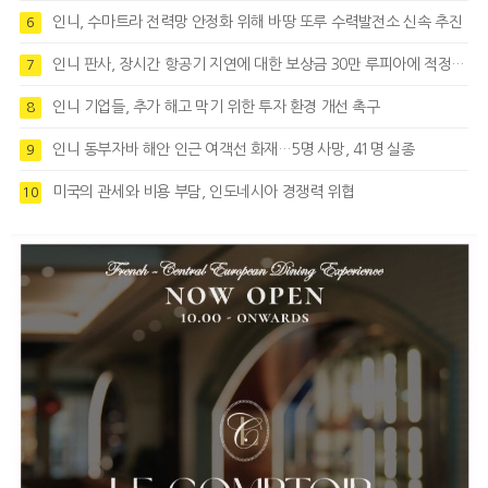
인니, 수마트라 전력망 안정화 위해 바땅 또루 수력발전소 신속 추진
6
인니 판사, 장시간 항공기 지연에 대한 보상금 30만 루피아에 적정성 제기
7
인니 기업들, 추가 해고 막기 위한 투자 환경 개선 촉구
8
인니 동부자바 해안 인근 여객선 화재…5명 사망, 41명 실종
9
미국의 관세와 비용 부담, 인도네시아 경쟁력 위협
10