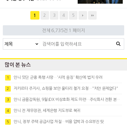
령), 한국농수산식품유통공사(사장 홍문표,
이하 aT)와 주인도네시아 대한민국대사관(대
2
3
4
5
1
사 윤순구)은 6월 5일부터 7일까지 인도네시
아 서부자바주 최대 경제·교육 중심지인 반둥
전체 6,735건
1 페이지
시
많이 본 뉴스
인니 잇단 군중 폭행 사망…'사적 응징' 확산에 법치 우려
1
자카르타 주지사, 쇼핑몰 보안 울타리 철거 요청…"치안 문제없다"
2
인니 금융감독원, 9월 IDX 비상호화 제도 마련…주식회사 전환 본격화
3
인니 전 재무장관, 세계은행 지도부로 복귀
4
인니, 정부 주택 공급사업 차질…비용 압박과 수요부진 탓
5