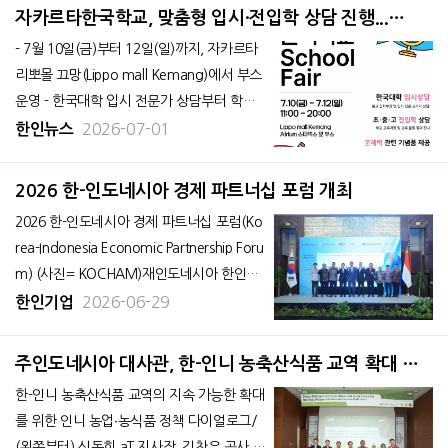
한민국대표부는 대외경제정책연구원(KIEP)
자카르타한국학교, 맞춤형 입시·전입학 상담 진행...
과 공동으로 7월 16일(목) 자카르타에서 「20
'2026 Jakarta School Fair'참여
- 7월 10일(금)부터 12일(일)까지, 자카르타
26 한-아세안
리뽀몰 끄망(Lippo mall Kemang)에서 부스
운영 - 한국대학 입시 전문가 상담부터 학년
별 국어 진단 테스트, 문해력 기념품 제공 자
2026-07-01
한인뉴스
카르타한국학교(JIKS)는 오는 7월 10일(금)
부터 12일(일)까지 사흘간 자카르타 남부 리
2026 한-인도네시아 경제 파트너십 포럼 개최
뽀몰 끄망 아트리움에서 개최되는 ‘2026
2026 한-인도네시아 경제 파트너십 포럼(Ko
rea-Indonesia Economic Partnership Foru
m) (사진= KOCHAM)재인도네시아 한인상
공회의소(KOCHAM, 코참)는 지난 6월 26일
2026-06-29
한인기업
(금) 자카르타에서 주인도네시아 대한민국대
사관, 대한무역투자진흥공사(KOTRA), 산업
주인도네시아 대사관, 한-인니 농축산식품 교역 확대 위
연구원 및 한국무역협회와 「2026 한-인도네
한 정책 대화의 장 마련
한-인니 농축산식품 교역의 지속 가능한 확대
시아 경제 파트너
를 위한 인니 농업∙농식품 정책 다이얼로그/
(왼쪽부터) 신동희 aT 지사장, 김찬우 공사 참