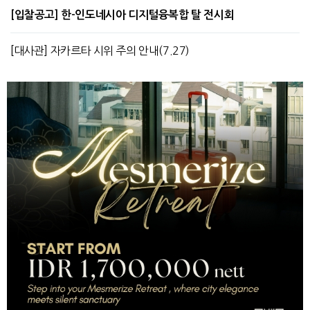
[입찰공고] 한-인도네시아 디지털융복합 탈 전시회
[대사관] 자카르타 시위 주의 안내(7.27)