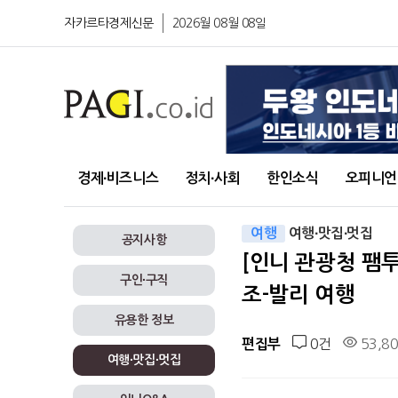
자카르타경제신문
2026월 08월 08일
경제∙비즈니스
정치∙사회
한인소식
오피니언
여행
여행∙맛집∙멋집
공지사항
[인니 관광청 팸
구인∙구직
조-발리 여행
유용한 정보
0건
53,8
편집부
여행∙맛집∙멋집