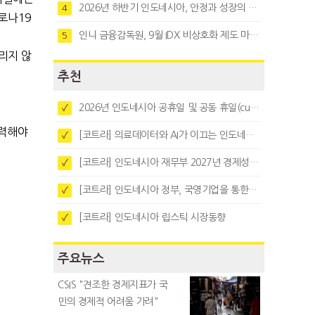
2026년 하반기 인도네시아, 안정과 성장의 시험대
4
로나19
인니 금융감독원, 9월 IDX 비상호화 제도 마련…주식회사 전환 본격화
5
리지 않
추천
2026년 인도네시아 공휴일 및 공동 휴일(cuti bersama)
✓
입력해야
[코트라] 의료데이터와 AI가 이끄는 인도네시아 디지털 헬스케어 시장 트렌드
✓
[코트라] 인도네시아 재무부 2027년 경제성장 전망 및 목표 발표
✓
[코트라] 인도네시아 정부, 국영기업을 통한 석탄·팜유·합금철 수출 중앙집중화 추진
✓
[코트라] 인도네시아 립스틱 시장동향
✓
주요뉴스
CSIS "견조한 경제지표가 국
민의 경제적 어려움 가려"