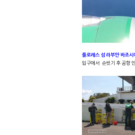
플로레스 섬 라부안 바조시
입구에서 손씻기 후 공항 안