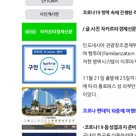
인니Q&A
코로나19 방역 속에 진행된 
사진게시판
/ 글.사진 자카르타경제신
인도네시아 관광창조경제부가
여 팸투어(Familiariza
저한 방역시스템이 이루어지
11월 21일 출발해 25일까지 4박
에 따라 플로레스 섬 라부안 
이었다 .
코로나
팬데믹
와중에
여행
-코로나19
음성결과지
준
국내선 항공을 이용하려면 