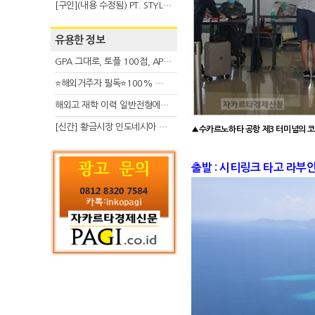
[구인](내용 수정됨) PT. STYLE KOREAN INDONESIA (스타일 코리안 인도네시아)
유용한 정보
GPA 그대로, 토플 100점, AP 막막 — 원인은 하나입니다
⭐해외거주자 필독⭐100% 온라인 마지막 한국어교원 2급 추가모집 (~8/2)
해외고 재학 이력 일반전형에서 분명한 입시 강점 살리는 전략
[신간] 황금시장 인도네시아 슈퍼리치의 성공 수업
▲
수카르노하타 공항 제3 터미널의 코로나
출발 :
시티링크
타고
라부