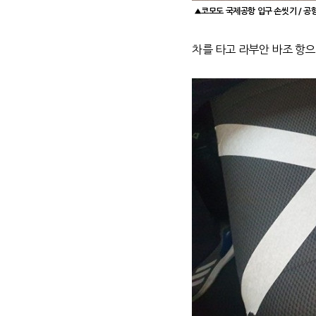
▲
코모도 국제공항 입구 손씻기 / 공
차를 타고 라부안 바조 항으