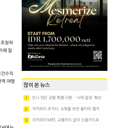
 초청하
 위해 철
) 보건수칙
방역 여행
많이 본 뉴스
인니 잇단 군중 폭행 사망…'사적 응징' 확산에 법치 우려
1
자카르타 주지사, 쇼핑몰 보안 울타리 철거 요청…"치안 문제없다"
2
자카르타 MRT, 교통카드 없이 신용카드로 바로 탄다
3
미널에는