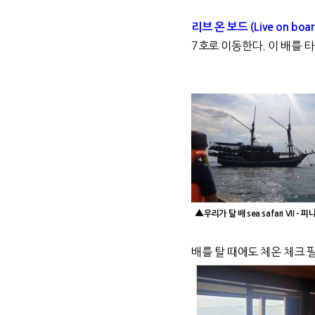
리브
온
보드 (Live on boa
7호로 이동한다. 이 배를 
▲
우리가 탈 배 sea safari V
배를 탈 때에도 체온 체크 필