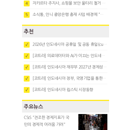
자카르타 주지사, 쇼핑몰 보안 울타리 철거 요청…"치안 문제없다"
4
소식통, 인니 중앙은행 총재 사임 배경에 “정부와 정책 갈등"
5
추천
2026년 인도네시아 공휴일 및 공동 휴일(cuti bersama)
✓
[코트라] 의료데이터와 AI가 이끄는 인도네시아 디지털 헬스케어 시장 트렌드
✓
[코트라] 인도네시아 재무부 2027년 경제성장 전망 및 목표 발표
✓
[코트라] 인도네시아 정부, 국영기업을 통한 석탄·팜유·합금철 수출 중앙집중화 추진
✓
[코트라] 인도네시아 립스틱 시장동향
✓
주요뉴스
CSIS "견조한 경제지표가 국
민의 경제적 어려움 가려"