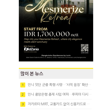
많이 본 뉴스
인니 잇단 군중 폭행 사망…'사적 응징' 확산에 법치 우려
1
인니 중앙은행 총재 사임 여파…루피아 다시 1만8천대로 약세
2
자카르타 MRT, 교통카드 없이 신용카드로 바로 탄다
3