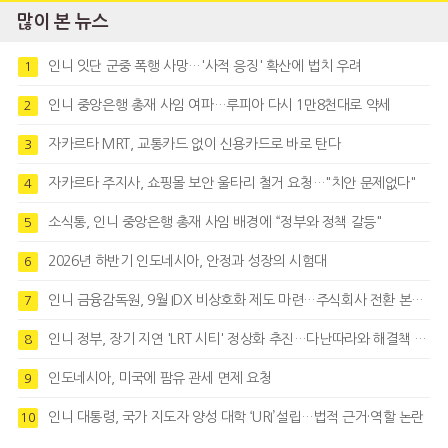
많이 본 뉴스
인니 잇단 군중 폭행 사망…'사적 응징' 확산에 법치 우려
1
인니 중앙은행 총재 사임 여파…루피아 다시 1만8천대로 약세
2
자카르타 MRT, 교통카드 없이 신용카드로 바로 탄다
3
자카르타 주지사, 쇼핑몰 보안 울타리 철거 요청…"치안 문제없다"
4
소식통, 인니 중앙은행 총재 사임 배경에 “정부와 정책 갈등"
5
2026년 하반기 인도네시아, 안정과 성장의 시험대
6
인니 금융감독원, 9월 IDX 비상호화 제도 마련…주식회사 전환 본격화
7
인니 정부, 장기 지연 'LRT 시티' 정상화 추진…다난따라와 해결책 모색
8
인도네시아, 미국에 팜유 관세 면제 요청
9
인니 대통령, 국가 지도자 양성 대학 ‘URI’설립…법적 근거·역할 논란
10