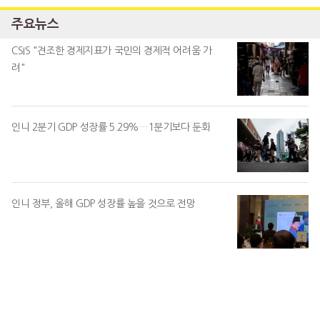
주요뉴스
CSIS "견조한 경제지표가 국민의 경제적 어려움 가
려"
인니 2분기 GDP 성장률 5.29%…1분기보다 둔화
인니 정부, 올해 GDP 성장률 높을 것으로 전망