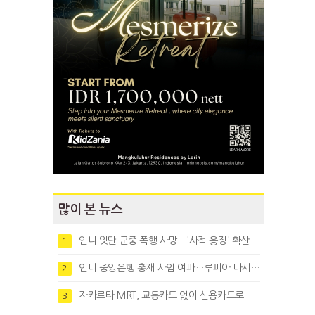
많이 본 뉴스
인니 잇단 군중 폭행 사망…'사적 응징' 확산에 법치 우려
1
인니 중앙은행 총재 사임 여파…루피아 다시 1만8천대로 약세
2
자카르타 MRT, 교통카드 없이 신용카드로 바로 탄다
3