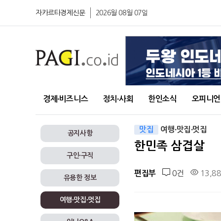
자카르타경제신문
2026월 08월 07일
경제∙비즈니스
정치∙사회
한인소식
오피니언
맛집
여행∙맛집∙멋집
공지사항
한민족 삼겹살
구인∙구직
0건
13,8
편집부
유용한 정보
여행∙맛집∙멋집