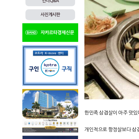
인니Q&A
사진게시판
한민족 삼겹살이 아주 맛있
개인적으로 항정살보다 삼