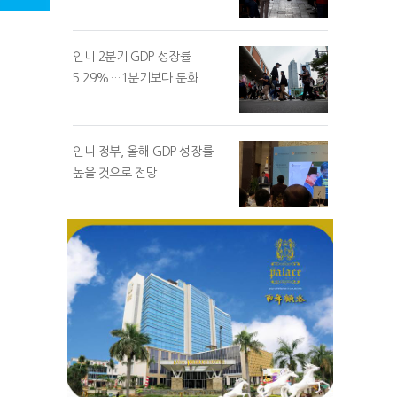
인니 2분기 GDP 성장률
5.29%…1분기보다 둔화
인니 정부, 올해 GDP 성장률
높을 것으로 전망