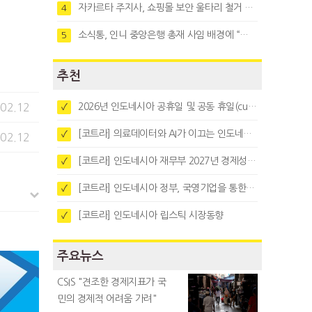
자카르타 주지사, 쇼핑몰 보안 울타리 철거 요청…"치안 문제없다"
4
소식통, 인니 중앙은행 총재 사임 배경에 “정부와 정책 갈등"
5
추천
.02.12
2026년 인도네시아 공휴일 및 공동 휴일(cuti bersama)
✓
[코트라] 의료데이터와 AI가 이끄는 인도네시아 디지털 헬스케어 시장 트렌드
✓
.02.12
[코트라] 인도네시아 재무부 2027년 경제성장 전망 및 목표 발표
✓
[코트라] 인도네시아 정부, 국영기업을 통한 석탄·팜유·합금철 수출 중앙집중화 추진
✓
[코트라] 인도네시아 립스틱 시장동향
✓
주요뉴스
CSIS "견조한 경제지표가 국
민의 경제적 어려움 가려"