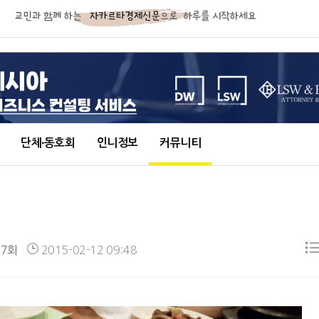
단체∙동호회
인니정보
커뮤니티
87회
2015-02-12 09:48