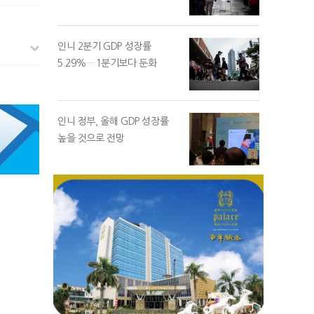
인니 2분기 GDP 성장률
5.29%…1분기보다 둔화
인니 정부, 올해 GDP 성장률
높을 것으로 전망