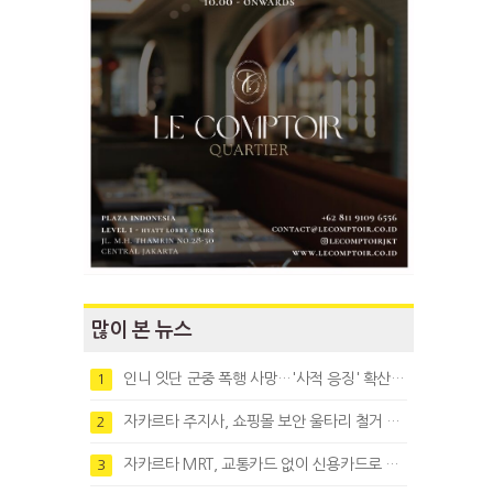
많이 본 뉴스
인니 잇단 군중 폭행 사망…'사적 응징' 확산에 법치 우려
1
자카르타 주지사, 쇼핑몰 보안 울타리 철거 요청…"치안 문제없다"
2
자카르타 MRT, 교통카드 없이 신용카드로 바로 탄다
3