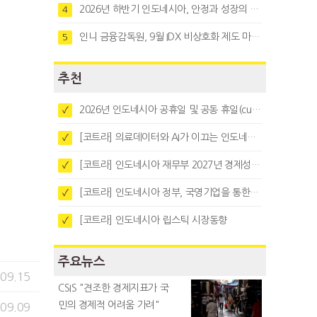
2026년 하반기 인도네시아, 안정과 성장의 시험대
4
인니 금융감독원, 9월 IDX 비상호화 제도 마련…주식회사 전환 본격화
5
추천
2026년 인도네시아 공휴일 및 공동 휴일(cuti bersama)
✓
[코트라] 의료데이터와 AI가 이끄는 인도네시아 디지털 헬스케어 시장 트렌드
✓
[코트라] 인도네시아 재무부 2027년 경제성장 전망 및 목표 발표
✓
[코트라] 인도네시아 정부, 국영기업을 통한 석탄·팜유·합금철 수출 중앙집중화 추진
✓
[코트라] 인도네시아 립스틱 시장동향
✓
주요뉴스
.09.15
CSIS "견조한 경제지표가 국
민의 경제적 어려움 가려"
.09.09