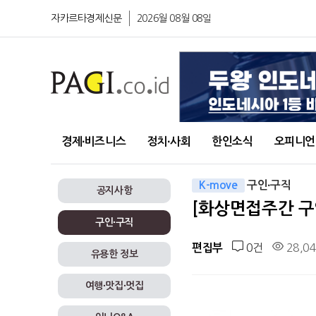
자카르타경제신문
2026월 08월 08일
경제∙비즈니스
정치∙사회
한인소식
오피니언
K-move
구인∙구직
공지사항
[화상면접주간 구인] 
구인∙구직
0건
28,0
편집부
유용한 정보
여행∙맛집∙멋집