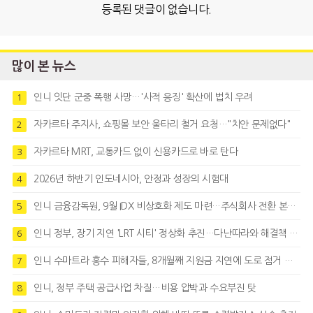
등록된 댓글이 없습니다.
많이 본 뉴스
인니 잇단 군중 폭행 사망…'사적 응징' 확산에 법치 우려
1
자카르타 주지사, 쇼핑몰 보안 울타리 철거 요청…"치안 문제없다"
2
자카르타 MRT, 교통카드 없이 신용카드로 바로 탄다
3
2026년 하반기 인도네시아, 안정과 성장의 시험대
4
인니 금융감독원, 9월 IDX 비상호화 제도 마련…주식회사 전환 본격화
5
인니 정부, 장기 지연 'LRT 시티' 정상화 추진…다난따라와 해결책 모색
6
인니 수마트라 홍수 피해자들, 8개월째 지원금 지연에 도로 점거 시위
7
인니, 정부 주택 공급사업 차질…비용 압박과 수요부진 탓
8