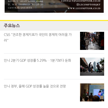
주요뉴스
CSIS "견조한 경제지표가 국민의 경제적 어려움 가
려"
인니 2분기 GDP 성장률 5.29%…1분기보다 둔화
인니 정부, 올해 GDP 성장률 높을 것으로 전망