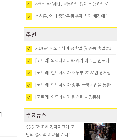
자카르타 MRT, 교통카드 없이 신용카드로 바로 탄다
4
소식통, 인니 중앙은행 총재 사임 배경에 “정부와 정책 갈등"
5
추천
2026년 인도네시아 공휴일 및 공동 휴일(cuti bersama)
✓
[코트라] 의료데이터와 AI가 이끄는 인도네시아 디지털 헬스케어 시장 트렌드
✓
[코트라] 인도네시아 재무부 2027년 경제성장 전망 및 목표 발표
✓
[코트라] 인도네시아 정부, 국영기업을 통한 석탄·팜유·합금철 수출 중앙집중화 추진
✓
[코트라] 인도네시아 립스틱 시장동향
✓
다.
주요뉴스
CSIS "견조한 경제지표가 국
민의 경제적 어려움 가려"