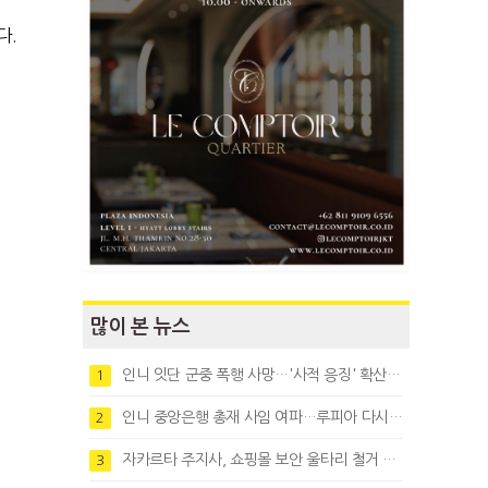
다.
많이 본 뉴스
인니 잇단 군중 폭행 사망…'사적 응징' 확산에 법치 우려
1
인니 중앙은행 총재 사임 여파…루피아 다시 1만8천대로 약세
2
자카르타 주지사, 쇼핑몰 보안 울타리 철거 요청…"치안 문제없다"
3