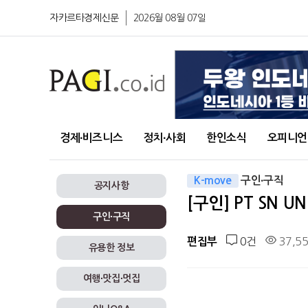
자카르타경제신문
2026월 08월 07일
경제∙비즈니스
정치∙사회
한인소식
오피니언
K-move
구인∙구직
공지사항
[구인] PT SN 
구인∙구직
0건
37,5
편집부
유용한 정보
여행∙맛집∙멋집