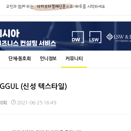
단체∙동호회
인니정보
커뮤니티
UNGGUL (신성 텍스타일)
58회
2021-06-25 16:49