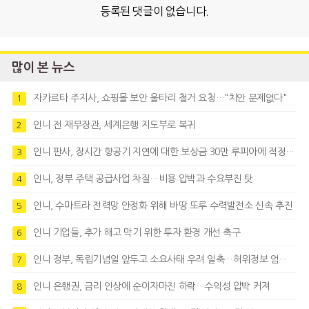
등록된 댓글이 없습니다.
많이 본 뉴스
자카르타 주지사, 쇼핑몰 보안 울타리 철거 요청…"치안 문제없다"
1
인니 전 재무장관, 세계은행 지도부로 복귀
2
인니 판사, 장시간 항공기 지연에 대한 보상금 30만 루피아에 적정성 제기
3
인니, 정부 주택 공급사업 차질…비용 압박과 수요부진 탓
4
인니, 수마트라 전력망 안정화 위해 바땅 또루 수력발전소 신속 추진
5
인니 기업들, 추가 해고 막기 위한 투자 환경 개선 촉구
6
인니 정부, 독립기념일 앞두고 소요사태 우려 일축…허위정보 엄정대응
7
인니 은행권, 금리 인상에 순이자마진 하락…수익성 압박 커져
8