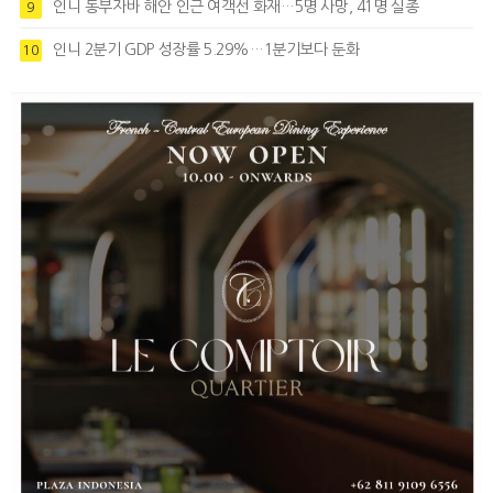
인니 동부자바 해안 인근 여객선 화재…5명 사망, 41명 실종
9
인니 2분기 GDP 성장률 5.29%…1분기보다 둔화
10