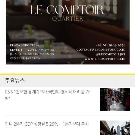
주요뉴스
CSIS "견조한 경제지표가 국민의 경제적 어려움 가
려"
인니 2분기 GDP 성장률 5.29%…1분기보다 둔화