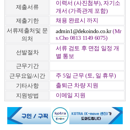
이력서 (사진첨부), 자기소
제출서류
개서 (가족관계 포함)
채용 완료시 까지
제출기한
서류제출처및 문
admin1@dekoindo.co.kr
(Mr
s.Cho 0813 1149 6075)
의처
서류 검토 후 면접 일정 개
선발절차
별 통보
근무기간
주 5일 근무 (토, 일 휴무)
근무요일/시간
출퇴근 차량 지원
기타사항
이메일 지원
지원방법