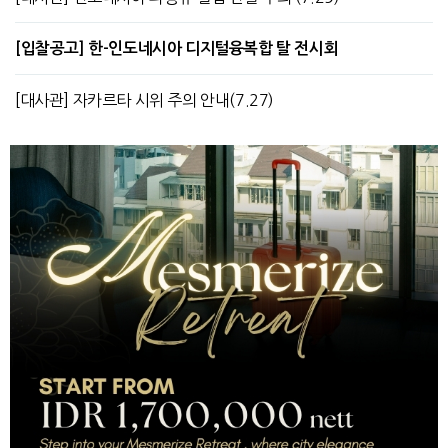
[입찰공고] 한-인도네시아 디지털융복합 탈 전시회
[대사관] 자카르타 시위 주의 안내(7.27)