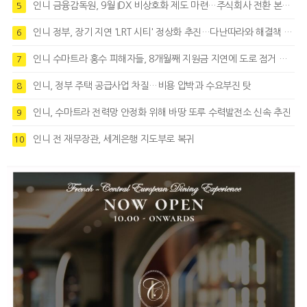
인니 금융감독원, 9월 IDX 비상호화 제도 마련…주식회사 전환 본격화
5
인니 정부, 장기 지연 'LRT 시티' 정상화 추진…다난따라와 해결책 모색
6
인니 수마트라 홍수 피해자들, 8개월째 지원금 지연에 도로 점거 시위
7
인니, 정부 주택 공급사업 차질…비용 압박과 수요부진 탓
8
인니, 수마트라 전력망 안정화 위해 바땅 또루 수력발전소 신속 추진
9
인니 전 재무장관, 세계은행 지도부로 복귀
10