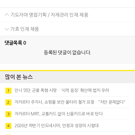
기도자야 영업기획 / 자재관리 인재 채용
가효 인재 채용
댓글목록
0
등록된 댓글이 없습니다.
많이 본 뉴스
인니 잇단 군중 폭행 사망…'사적 응징' 확산에 법치 우려
1
자카르타 주지사, 쇼핑몰 보안 울타리 철거 요청…"치안 문제없다"
2
자카르타 MRT, 교통카드 없이 신용카드로 바로 탄다
3
2026년 하반기 인도네시아, 안정과 성장의 시험대
4