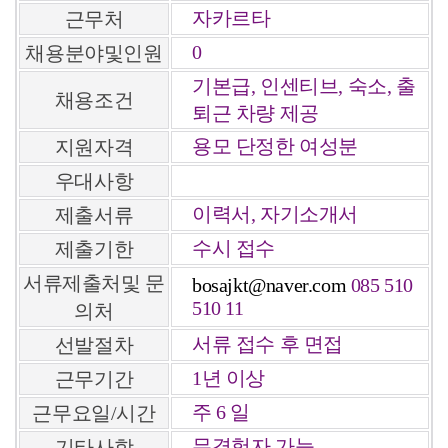
자카르타
근무처
0
채용분야및인원
기본급, 인센티브, 숙소, 출
채용조건
퇴근 차량 제공
용모 단정한 여성분
지원자격
우대사항
이력서, 자기소개서
제출서류
수시 접수
제출기한
서류제출처및 문
bosajkt@naver.com
085 510
510 11
의처
서류 접수 후 면접
선발절차
1년 이상
근무기간
주 6 일
근무요일/시간
무경험자 가능
기타사항