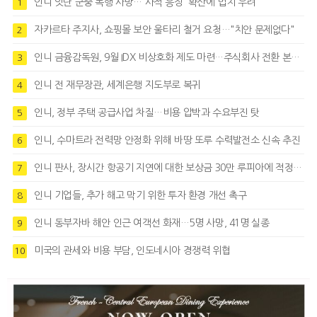
인니 잇단 군중 폭행 사망…'사적 응징' 확산에 법치 우려
1
자카르타 주지사, 쇼핑몰 보안 울타리 철거 요청…"치안 문제없다"
2
인니 금융감독원, 9월 IDX 비상호화 제도 마련…주식회사 전환 본격화
3
인니 전 재무장관, 세계은행 지도부로 복귀
4
인니, 정부 주택 공급사업 차질…비용 압박과 수요부진 탓
5
인니, 수마트라 전력망 안정화 위해 바땅 또루 수력발전소 신속 추진
6
인니 판사, 장시간 항공기 지연에 대한 보상금 30만 루피아에 적정성 제기
7
인니 기업들, 추가 해고 막기 위한 투자 환경 개선 촉구
8
인니 동부자바 해안 인근 여객선 화재…5명 사망, 41명 실종
9
미국의 관세와 비용 부담, 인도네시아 경쟁력 위협
10