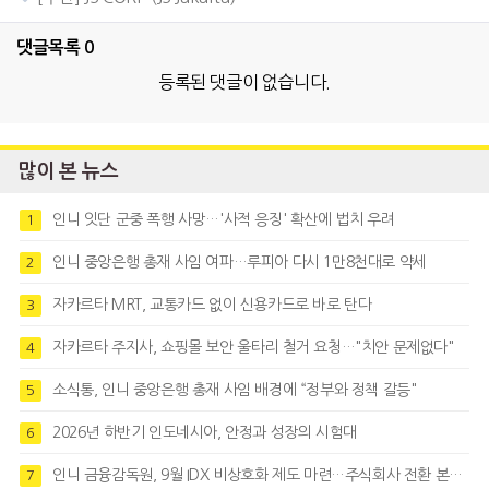
댓글목록
0
등록된 댓글이 없습니다.
많이 본 뉴스
인니 잇단 군중 폭행 사망…'사적 응징' 확산에 법치 우려
1
인니 중앙은행 총재 사임 여파…루피아 다시 1만8천대로 약세
2
자카르타 MRT, 교통카드 없이 신용카드로 바로 탄다
3
자카르타 주지사, 쇼핑몰 보안 울타리 철거 요청…"치안 문제없다"
4
소식통, 인니 중앙은행 총재 사임 배경에 “정부와 정책 갈등"
5
2026년 하반기 인도네시아, 안정과 성장의 시험대
6
인니 금융감독원, 9월 IDX 비상호화 제도 마련…주식회사 전환 본격화
7