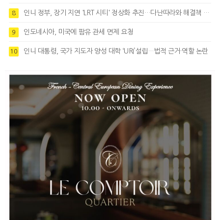
인니 정부, 장기 지연 'LRT 시티' 정상화 추진…다난따라와 해결책 모색
8
인도네시아, 미국에 팜유 관세 면제 요청
9
인니 대통령, 국가 지도자 양성 대학 ‘URI’설립…법적 근거·역할 논란
10