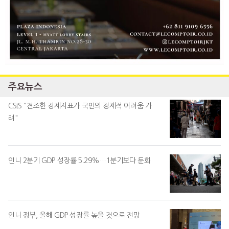
주요뉴스
CSIS "견조한 경제지표가 국민의 경제적 어려움 가
려"
인니 2분기 GDP 성장률 5.29%…1분기보다 둔화
인니 정부, 올해 GDP 성장률 높을 것으로 전망