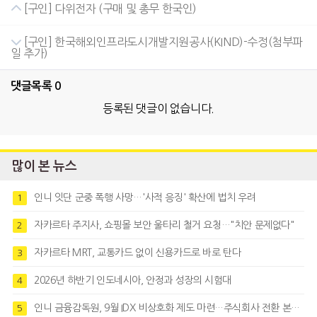
[구인] 다위전자 (구매 및 총무 한국인)
[구인] 한국해외인프라도시개발지원공사(KIND)-수정(첨부파
일 추가)
댓글목록
0
등록된 댓글이 없습니다.
많이 본 뉴스
인니 잇단 군중 폭행 사망…'사적 응징' 확산에 법치 우려
1
자카르타 주지사, 쇼핑몰 보안 울타리 철거 요청…"치안 문제없다"
2
자카르타 MRT, 교통카드 없이 신용카드로 바로 탄다
3
2026년 하반기 인도네시아, 안정과 성장의 시험대
4
인니 금융감독원, 9월 IDX 비상호화 제도 마련…주식회사 전환 본격화
5