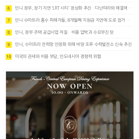
인니 정부, 장기 지연 'LRT 시티' 정상화 추진…다난따라와 해결책 모색
6
인니 수마트라 홍수 피해자들, 8개월째 지원금 지연에 도로 점거 시위
7
인니, 정부 주택 공급사업 차질…비용 압박과 수요부진 탓
8
인니, 수마트라 전력망 안정화 위해 바땅 또루 수력발전소 신속 추진
9
미국의 관세와 비용 부담, 인도네시아 경쟁력 위협
10