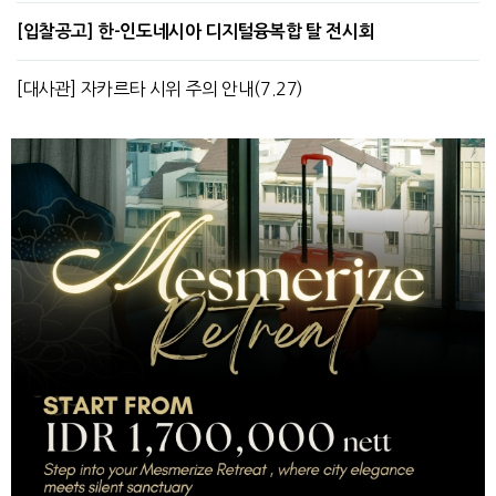
[입찰공고] 한-인도네시아 디지털융복합 탈 전시회
[대사관] 자카르타 시위 주의 안내(7.27)