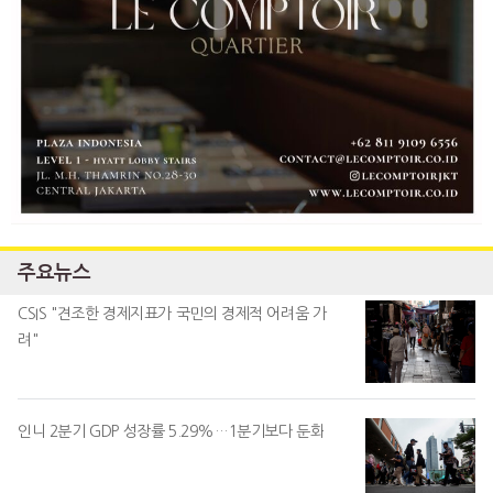
주요뉴스
CSIS "견조한 경제지표가 국민의 경제적 어려움 가
려"
인니 2분기 GDP 성장률 5.29%…1분기보다 둔화