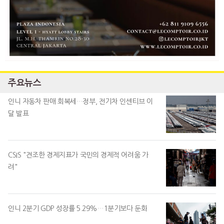
주요뉴스
인니 자동차 판매 회복세…정부, 전기차 인센티브 이
달 발표
CSIS "견조한 경제지표가 국민의 경제적 어려움 가
려"
인니 2분기 GDP 성장률 5.29%…1분기보다 둔화