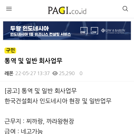
구인
통역 및 일반 회사업무
22-05-27 13:37
25,290
0
레몬
본문
[공고] 통역 및 일반 회사업무
한국건설회사 인도네시아 현장 및 일반업무
근무지 : 찌까랑, 까라왕현장
급여 : 네고가능