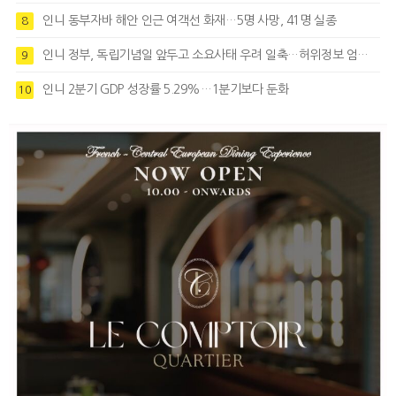
인니 동부자바 해안 인근 여객선 화재…5명 사망, 41명 실종
8
인니 정부, 독립기념일 앞두고 소요사태 우려 일축…허위정보 엄정대응
9
인니 2분기 GDP 성장률 5.29%…1분기보다 둔화
10