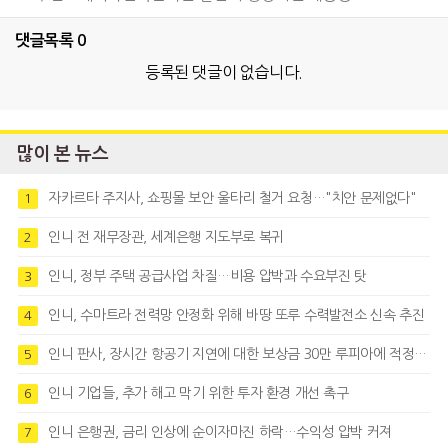
댓글목록
0
등록된 댓글이 없습니다.
많이 본 뉴스
자카르타 주지사, 쇼핑몰 보안 울타리 철거 요청…"치안 문제없다"
1
인니 전 재무장관, 세계은행 지도부로 복귀
2
인니, 정부 주택 공급사업 차질…비용 압박과 수요부진 탓
3
인니, 수마트라 전력망 안정화 위해 바땅 또루 수력발전소 신속 추진
4
인니 판사, 장시간 항공기 지연에 대한 보상금 30만 루피아에 적정성 제기
5
인니 기업들, 추가 해고 막기 위한 투자 환경 개선 촉구
6
인니 은행권, 금리 인상에 순이자마진 하락…수익성 압박 커져
7