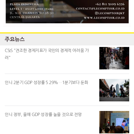
주요뉴스
CSIS "견조한 경제지표가 국민의 경제적 어려움 가
려"
인니 2분기 GDP 성장률 5.29%…1분기보다 둔화
인니 정부, 올해 GDP 성장률 높을 것으로 전망