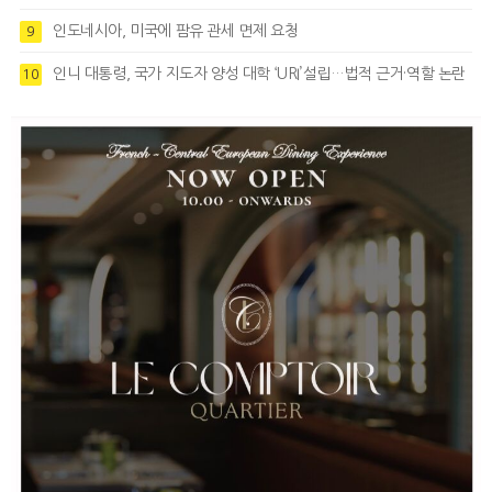
인도네시아, 미국에 팜유 관세 면제 요청
9
인니 대통령, 국가 지도자 양성 대학 ‘URI’설립…법적 근거·역할 논란
10