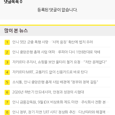
댓글목록
0
등록된 댓글이 없습니다.
많이 본 뉴스
인니 잇단 군중 폭행 사망…'사적 응징' 확산에 법치 우려
1
인니 중앙은행 총재 사임 여파…루피아 다시 1만8천대로 약세
2
자카르타 주지사, 쇼핑몰 보안 울타리 철거 요청…"치안 문제없다"
3
자카르타 MRT, 교통카드 없이 신용카드로 바로 탄다
4
소식통, 인니 중앙은행 총재 사임 배경에 “정부와 정책 갈등"
5
2026년 하반기 인도네시아, 안정과 성장의 시험대
6
인니 금융감독원, 9월 IDX 비상호화 제도 마련…주식회사 전환 본격화
7
인니 정부, 장기 지연 'LRT 시티' 정상화 추진…다난따라와 해결책 모색
8