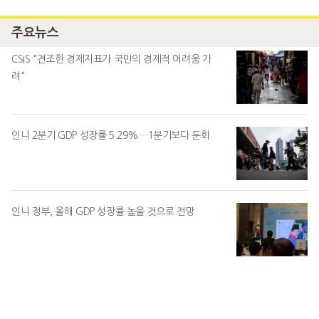
주요뉴스
CSIS "견조한 경제지표가 국민의 경제적 어려움 가
려"
인니 2분기 GDP 성장률 5.29%…1분기보다 둔화
인니 정부, 올해 GDP 성장률 높을 것으로 전망