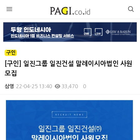
구인
[구인] 일진그룹 일진건설 말레이시아법인 사원
모집
22-04-25 13:40
33,470
0
삼영
본문