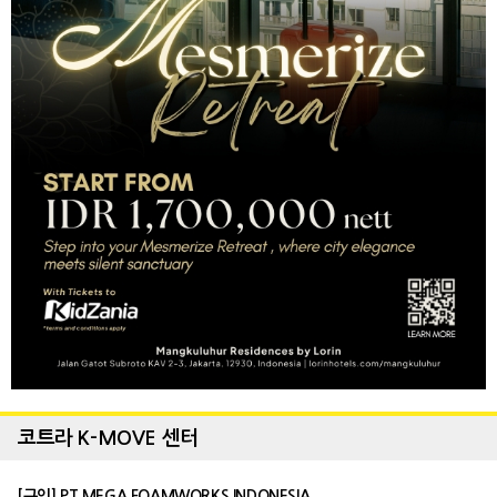
코트라 K-MOVE 센터
[구인] PT MEGA FOAMWORKS INDONESIA