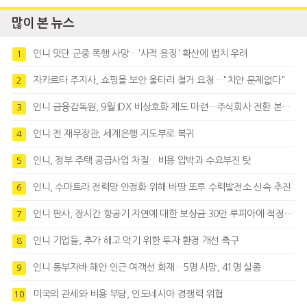
많이 본 뉴스
인니 잇단 군중 폭행 사망…'사적 응징' 확산에 법치 우려
1
자카르타 주지사, 쇼핑몰 보안 울타리 철거 요청…"치안 문제없다"
2
인니 금융감독원, 9월 IDX 비상호화 제도 마련…주식회사 전환 본격화
3
인니 전 재무장관, 세계은행 지도부로 복귀
4
인니, 정부 주택 공급사업 차질…비용 압박과 수요부진 탓
5
인니, 수마트라 전력망 안정화 위해 바땅 또루 수력발전소 신속 추진
6
인니 판사, 장시간 항공기 지연에 대한 보상금 30만 루피아에 적정성 제기
7
인니 기업들, 추가 해고 막기 위한 투자 환경 개선 촉구
8
인니 동부자바 해안 인근 여객선 화재…5명 사망, 41명 실종
9
미국의 관세와 비용 부담, 인도네시아 경쟁력 위협
10