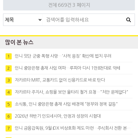
전체 669건
3 페이지
많이 본 뉴스
인니 잇단 군중 폭행 사망…'사적 응징' 확산에 법치 우려
1
인니 중앙은행 총재 사임 여파…루피아 다시 1만8천대로 약세
2
자카르타 MRT, 교통카드 없이 신용카드로 바로 탄다
3
자카르타 주지사, 쇼핑몰 보안 울타리 철거 요청…"치안 문제없다"
4
소식통, 인니 중앙은행 총재 사임 배경에 “정부와 정책 갈등"
5
2026년 하반기 인도네시아, 안정과 성장의 시험대
6
인니 금융감독원, 9월 IDX 비상호화 제도 마련…주식회사 전환 본격화
7