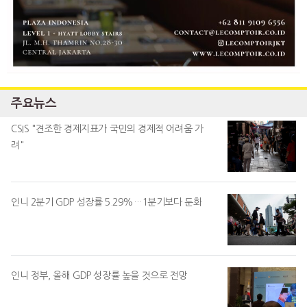
주요뉴스
CSIS "견조한 경제지표가 국민의 경제적 어려움 가
려"
인니 2분기 GDP 성장률 5.29%…1분기보다 둔화
인니 정부, 올해 GDP 성장률 높을 것으로 전망