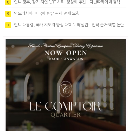
인니 정부, 장기 지연 'LRT 시티' 정상화 추진…다난따라와 해결책 모색
8
인도네시아, 미국에 팜유 관세 면제 요청
9
인니 대통령, 국가 지도자 양성 대학 ‘URI’설립…법적 근거·역할 논란
10