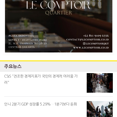
주요뉴스
CSIS "견조한 경제지표가 국민의 경제적 어려움 가
려"
인니 2분기 GDP 성장률 5.29%…1분기보다 둔화