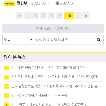
2022-02-11
23,996
편집부
K-move
6
7
8
9
10
전체 669건
10 페이지
많이 본 뉴스
인니 잇단 군중 폭행 사망…'사적 응징' 확산에 법치 우려
1
자카르타 주지사, 쇼핑몰 보안 울타리 철거 요청…"치안 문제없다"
2
인니 금융감독원, 9월 IDX 비상호화 제도 마련…주식회사 전환 본격화
3
인니 전 재무장관, 세계은행 지도부로 복귀
4
인니, 정부 주택 공급사업 차질…비용 압박과 수요부진 탓
5