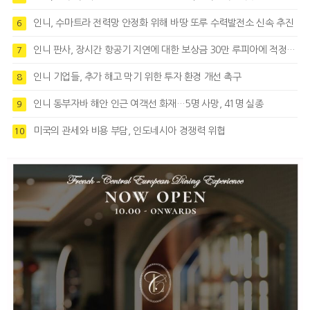
인니, 수마트라 전력망 안정화 위해 바땅 또루 수력발전소 신속 추진
6
인니 판사, 장시간 항공기 지연에 대한 보상금 30만 루피아에 적정성 제기
7
인니 기업들, 추가 해고 막기 위한 투자 환경 개선 촉구
8
인니 동부자바 해안 인근 여객선 화재…5명 사망, 41명 실종
9
미국의 관세와 비용 부담, 인도네시아 경쟁력 위협
10