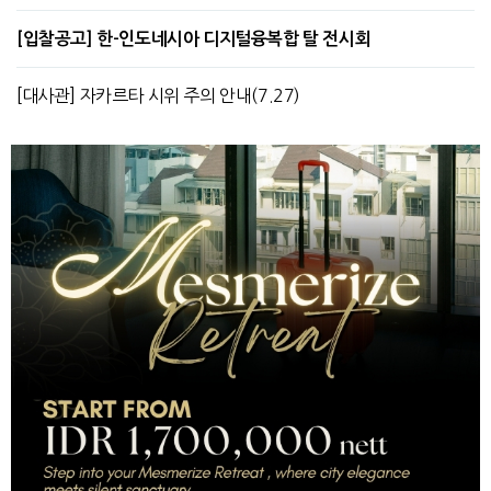
[입찰공고] 한-인도네시아 디지털융복합 탈 전시회
[대사관] 자카르타 시위 주의 안내(7.27)