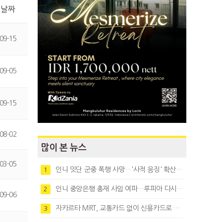
날짜
09-15
09-05
09-15
08-02
많이 본 뉴스
03-05
인니 잇단 군중 폭행 사망…'사적 응징' 확산에 법치 우려
1
인니 중앙은행 총재 사임 여파…루피아 다시 1만8천대로 약세
2
09-06
자카르타 MRT, 교통카드 없이 신용카드로 바로 탄다
3