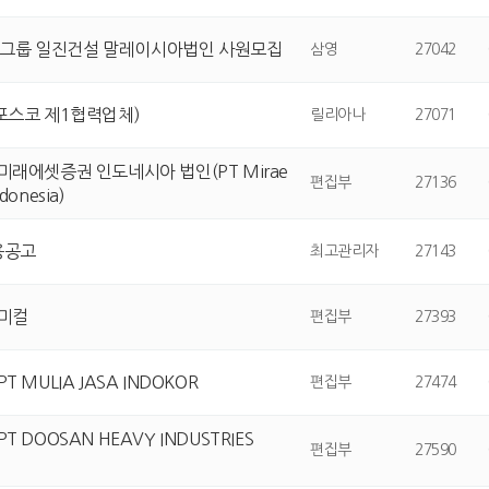
일진그룹 일진건설 말레이시아법인 사원모집
삼영
27042
 (포스코 제1협력업체)
릴리아나
27071
 미래에셋증권 인도네시아 법인(PT Mirae
편집부
27136
ndonesia)
용공고
최고관리자
27143
케미컬
편집부
27393
PT MULIA JASA INDOKOR
편집부
27474
PT DOOSAN HEAVY INDUSTRIES
편집부
27590