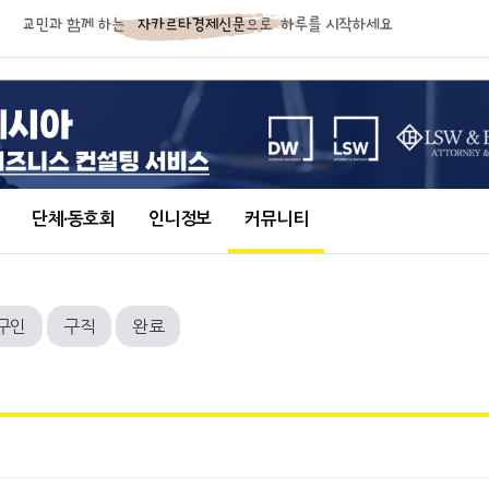
단체∙동호회
인니정보
커뮤니티
구인
구직
완료