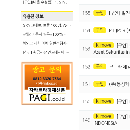
[구인](내용 수정됨) PT. STYLE KOREAN INDONESIA (스타일 코리안 인도네시아)
구인
155
[구인] 
유용한 정보
GPA 그대로, 토플 100점, AP 막막 — 원인은 하나입니다
구인
154
PT.IPCR
⭐해외거주자 필독⭐100% 온라인 마지막 한국어교원 2급 추가모집 (~8/2)
해외고 재학 이력 일반전형에서 분명한 입시 강점 살리는 전략
K-move
[구인]
153
Asset Sekuritas I
[신간] 황금시장 인도네시아 슈퍼리치의 성공 수업
구인
152
코트라 채
구인
151
(주)동성
K-move
150
[구인] 
K-move
[구인] 
149
INDONESIA