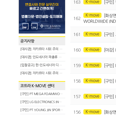
K-move
163
[구인
K-move
[화상면
162
WORLDWIDE IND
K-move
161
[구인]
공지사항
[대사관] 자카르타 시위 주의 안내(8.3)
K-move
160
[마감] 
[대사관] 인도네시아 파충류 불법 반출 주의 (7.29)
K-move
[입찰공고] 한-인도네시아 디지털융복합 탈 전시회
159
[구인] 
[대사관] 자카르타 시위 주의 안내(7.27)
K-move
158
[구인]
코트라 K-MOVE 센터
[구인] PT MEGA FOAMWORKS INDONESIA
K-move
157
[구인] 
[구인] LG ELECTRONICS INDONESIA
[구인] PT YOUNG JIN SPORT INDONESIA
K-move
156
[화상면