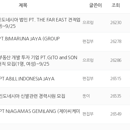
제목
글쓴이
조회
인도네시아 법인 PT. THE FAR EAST 견적업
으르렁
26230
)~9/25
PT.BIMARUNA JAYA (GROUP
편집부
26278
 부동산 개발 투자 기업 PT.GITO and SON
으르렁
26286
서직 모집(1명, 여성)~9/25
PT ABILL INDONESIA JAYA
편집부
26515
 인도네시아 신발관련 경력사원 모집
뚱이
26535
 PT NIAGAMAS GEMILANG (제이씨케미
편집부
26549