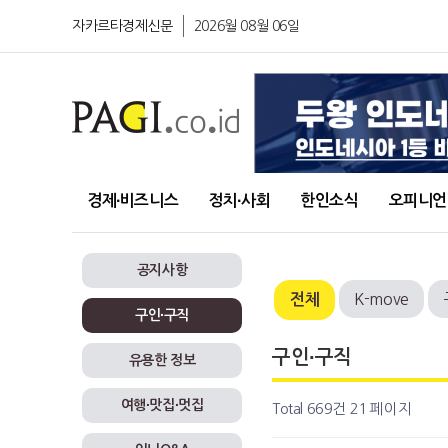
자카르타경제신문
2026월 08월 06일
경제∙비즈니스
정치∙사회
한인소식
오피니언
공지사항
K-move
전체
구인∙구직
구인∙구직
유용한 정보
여행∙맛집∙멋집
Total 669건
21 페이지