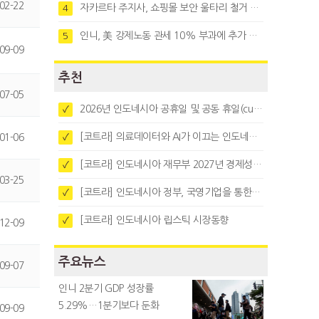
02-22
자카르타 주지사, 쇼핑몰 보안 울타리 철거 요청…"치안 문제없다"
4
인니, 美 강제노동 관세 10% 부과에 추가 협상 착수
5
09-09
추천
07-05
2026년 인도네시아 공휴일 및 공동 휴일(cuti bersama)
✓
[코트라] 의료데이터와 AI가 이끄는 인도네시아 디지털 헬스케어 시장 트렌드
01-06
✓
[코트라] 인도네시아 재무부 2027년 경제성장 전망 및 목표 발표
✓
03-25
[코트라] 인도네시아 정부, 국영기업을 통한 석탄·팜유·합금철 수출 중앙집중화 추진
✓
[코트라] 인도네시아 립스틱 시장동향
✓
12-09
주요뉴스
09-07
인니 2분기 GDP 성장률
5.29%…1분기보다 둔화
09-09