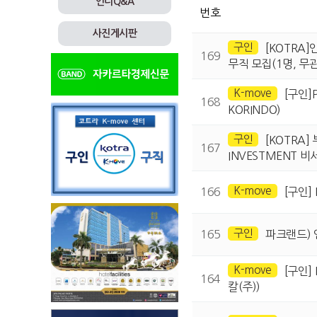
인니Q&A
번호
사진게시판
구인
[KOTRA]
169
무직 모집(1명, 무관
K-move
[구인]
168
KORINDO)
구인
[KOTRA]
167
INVESTMENT 비
K-move
166
[구인] 
구인
165
파크랜드)
K-move
[구인]
164
칼(주))