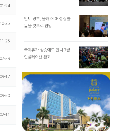
01-24
인니 정부, 올해 GDP 성장률
10-25
높을 것으로 전망
11-25
국제유가 상승에도 인니 7월
인플레이션 완화
07-29
09-17
09-20
02-11