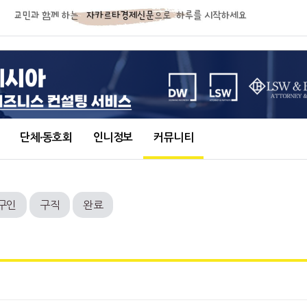
단체∙동호회
인니정보
커뮤니티
구인
구직
완료