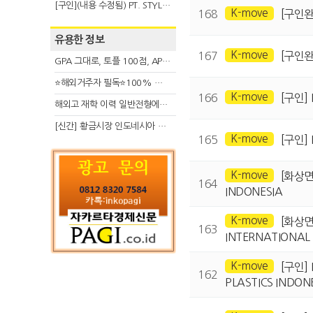
[구인](내용 수정됨) PT. STYLE KOREAN INDONESIA (스타일 코리안 인도네시아)
K-move
168
[구인완료
유용한 정보
K-move
167
[구인완료
GPA 그대로, 토플 100점, AP 막막 — 원인은 하나입니다
⭐해외거주자 필독⭐100% 온라인 마지막 한국어교원 2급 추가모집 (~8/2)
K-move
166
[구인] P
해외고 재학 이력 일반전형에서 분명한 입시 강점 살리는 전략
[신간] 황금시장 인도네시아 슈퍼리치의 성공 수업
K-move
165
[구인] 
K-move
[화상면
164
INDONESIA
K-move
[화상면
163
INTERNATIONAL
K-move
[구인] 
162
PLASTICS INDON