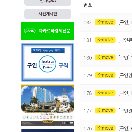
인니Q&A
번호
사진게시판
K-move
182
[구인] 
K-move
181
[구인
K-move
180
[구인]
K-move
179
[구인완료
K-move
178
[구인] 
K-move
177
[구인완료
K-move
176
[구인] C