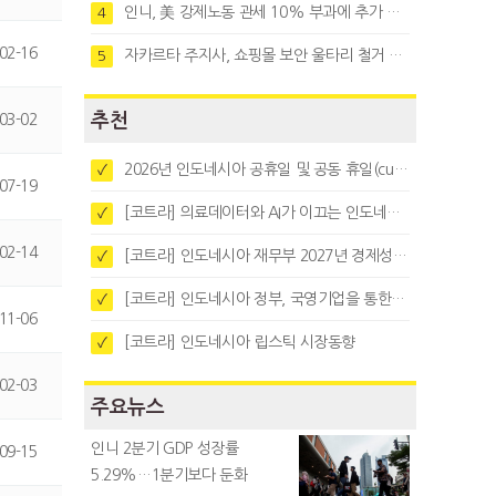
인니, 美 강제노동 관세 10% 부과에 추가 협상 착수
4
02-16
자카르타 주지사, 쇼핑몰 보안 울타리 철거 요청…"치안 문제없다"
5
추천
03-02
2026년 인도네시아 공휴일 및 공동 휴일(cuti bersama)
✓
07-19
[코트라] 의료데이터와 AI가 이끄는 인도네시아 디지털 헬스케어 시장 트렌드
✓
02-14
[코트라] 인도네시아 재무부 2027년 경제성장 전망 및 목표 발표
✓
[코트라] 인도네시아 정부, 국영기업을 통한 석탄·팜유·합금철 수출 중앙집중화 추진
✓
11-06
[코트라] 인도네시아 립스틱 시장동향
✓
02-03
주요뉴스
인니 2분기 GDP 성장률
09-15
5.29%…1분기보다 둔화