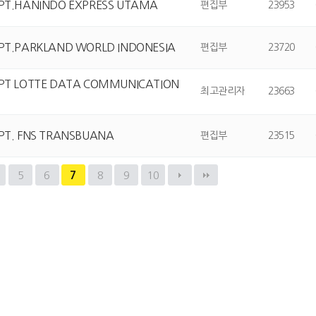
 PT.HANINDO EXPRESS UTAMA
편집부
23953
PT.PARKLAND WORLD INDONESIA
편집부
23720
 PT LOTTE DATA COMMUNICATION
최고관리자
23663
PT. FNS TRANSBUANA
편집부
23515
5
6
7
8
9
10