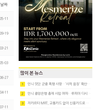
날짜
05-11
09-19
03-21
05-03
많이 본 뉴스
06-27
인니 잇단 군중 폭행 사망…'사적 응징' 확산에 법치 우려
1
04-11
인니 중앙은행 총재 사임 여파…루피아 다시 1만8천대로 약세
2
자카르타 MRT, 교통카드 없이 신용카드로 바로 탄다
3
07-11