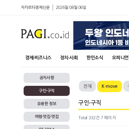
자카르타경제신문
2026월 08월 06일
경제∙비즈니스
정치∙사회
한인소식
오피니언
공지사항
전체
K-move
구인∙구직
구인∙구직
유용한 정보
여행∙맛집∙멋집
Total 332건
7 페이지