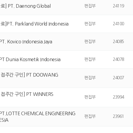
] PT. Daenong Global
편집부
24119
]PT. Parkland World Indonesia
편집부
24100
T. Kovico Indonesia Jaya
편집부
24085
PT Dunia Kosmetik Indonesia
편집부
24078
접주간 구인] PT DOOWANG
편집부
24007
접주간 구인] PT WINNERS
편집부
23994
PT.LOTTE CHEMICAL ENGINEERING
편집부
23961
ESIA