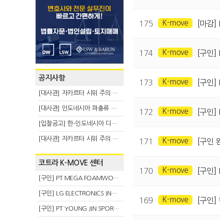
K-move
175
[마감] 
K-move
174
[구인] 
공지사항
K-move
173
[구인] 
[대사관] 자카르타 시위 주의 안내(8.3)
[대사관] 인도네시아 파충류 불법 반출 주의 (7.29)
K-move
172
[구인] 
[입찰공고] 한-인도네시아 디지털융복합 탈 전시회
[대사관] 자카르타 시위 주의 안내(7.27)
K-move
171
[구인 완료
코트라 K-MOVE 센터
K-move
170
[구인]
[구인] PT MEGA FOAMWORKS INDONESIA
[구인] LG ELECTRONICS INDONESIA
K-move
169
[구인
[구인] PT YOUNG JIN SPORT INDONESIA