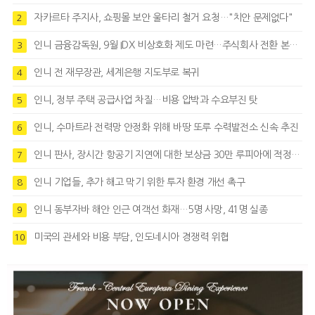
자카르타 주지사, 쇼핑몰 보안 울타리 철거 요청…"치안 문제없다"
2
인니 금융감독원, 9월 IDX 비상호화 제도 마련…주식회사 전환 본격화
3
인니 전 재무장관, 세계은행 지도부로 복귀
4
인니, 정부 주택 공급사업 차질…비용 압박과 수요부진 탓
5
인니, 수마트라 전력망 안정화 위해 바땅 또루 수력발전소 신속 추진
6
인니 판사, 장시간 항공기 지연에 대한 보상금 30만 루피아에 적정성 제기
7
인니 기업들, 추가 해고 막기 위한 투자 환경 개선 촉구
8
인니 동부자바 해안 인근 여객선 화재…5명 사망, 41명 실종
9
미국의 관세와 비용 부담, 인도네시아 경쟁력 위협
10