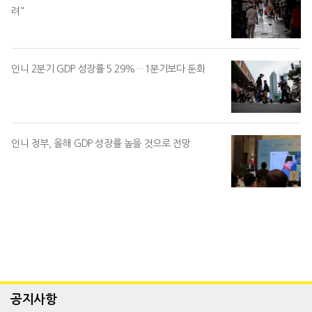
려"
인니 2분기 GDP 성장률 5.29%…1분기보다 둔화
인니 정부, 올해 GDP 성장률 높을 것으로 전망
공지사항