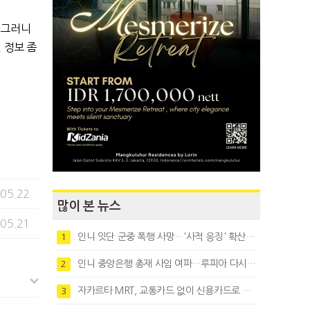
 그러니
 정보 좀
.05.22
많이 본 뉴스
.05.21
인니 잇단 군중 폭행 사망…'사적 응징' 확산에 법치 우려
1
인니 중앙은행 총재 사임 여파…루피아 다시 1만8천대로 약세
2
자카르타 MRT, 교통카드 없이 신용카드로 바로 탄다
3