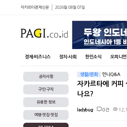
자카르타경제신문
2026월 08월 07일
경제∙비즈니스
정치∙사회
한인소식
오피니언
생활/문화
인니Q&A
공지사항
자카르타에 커피 생
구인∙구직
나요?
유용한 정보
0건
12,
ladybug
여행∙맛집∙멋집