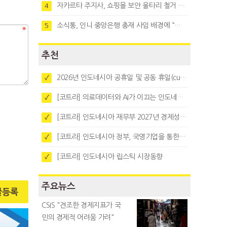
자카르타 주지사, 쇼핑몰 보안 울타리 철거 요청…"치안 문제없다"
4
소식통, 인니 중앙은행 총재 사임 배경에 “정부와 정책 갈등"
5
추천
2026년 인도네시아 공휴일 및 공동 휴일(cuti bersama)
✓
[코트라] 의료데이터와 AI가 이끄는 인도네시아 디지털 헬스케어 시장 트렌드
✓
[코트라] 인도네시아 재무부 2027년 경제성장 전망 및 목표 발표
✓
[코트라] 인도네시아 정부, 국영기업을 통한 석탄·팜유·합금철 수출 중앙집중화 추진
✓
[코트라] 인도네시아 립스틱 시장동향
✓
주요뉴스
글등록
CSIS "견조한 경제지표가 국
민의 경제적 어려움 가려"