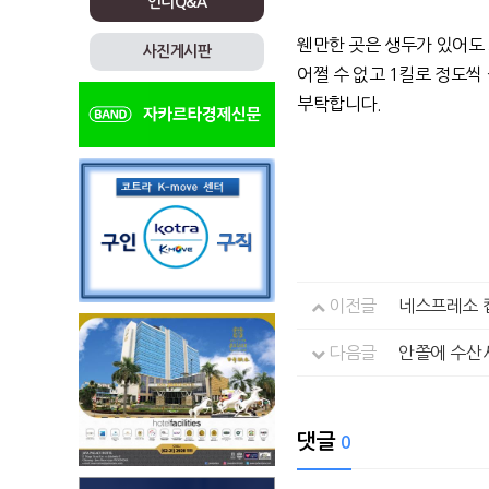
인니Q&A
웬만한 곳은 생두가 있어도 
사진게시판
어쩔 수 없고 1킬로 정도씩
부탁합니다.
이전글
네스프레소 
다음글
안쫄에 수산시장
댓글
0