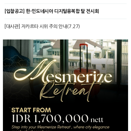
[입찰공고] 한-인도네시아 디지털융복합 탈 전시회
[대사관] 자카르타 시위 주의 안내(7.27)