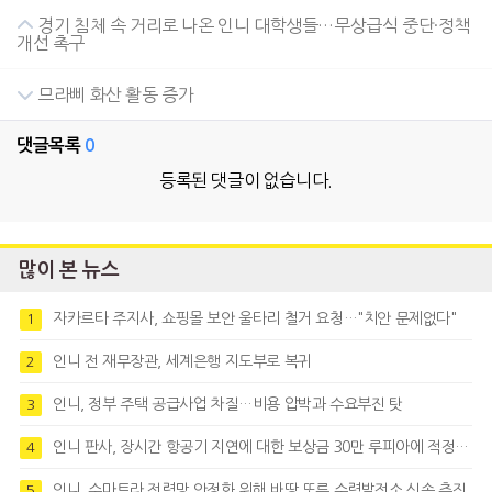
경기 침체 속 거리로 나온 인니 대학생들…무상급식 중단·정책
개선 촉구
므라삐 화산 활동 증가
댓글목록
0
등록된 댓글이 없습니다.
많이 본 뉴스
자카르타 주지사, 쇼핑몰 보안 울타리 철거 요청…"치안 문제없다"
1
인니 전 재무장관, 세계은행 지도부로 복귀
2
인니, 정부 주택 공급사업 차질…비용 압박과 수요부진 탓
3
인니 판사, 장시간 항공기 지연에 대한 보상금 30만 루피아에 적정성 제기
4
인니, 수마트라 전력망 안정화 위해 바땅 또루 수력발전소 신속 추진
5