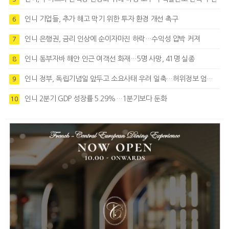
인니 기업들, 추가 해고 막기 위한 투자 환경 개선 촉구
6
인니 은행권, 금리 인상에 순이자마진 하락…수익성 압박 커져
7
인니 동부자바 해안 인근 여객선 화재…5명 사망, 41명 실종
8
인니 정부, 독립기념일 앞두고 소요사태 우려 일축…허위정보 엄정대응
9
인니 2분기 GDP 성장률 5.29%…1분기보다 둔화
10