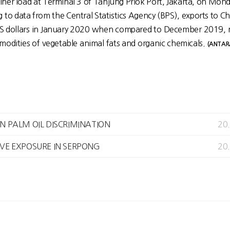
ainer load at Terminal 3 of Tanjung Priok Port, Jakarta, on Mond
 to data from the Central Statistics Agency (BPS), exports to Ch
US dollars in January 2020 when compared to December 2019, 
modities of vegetable animal fats and organic chemicals.
(ANTAR
N PALM OIL DISCRIMINATION
20
VE EXPOSURE IN SERPONG
20