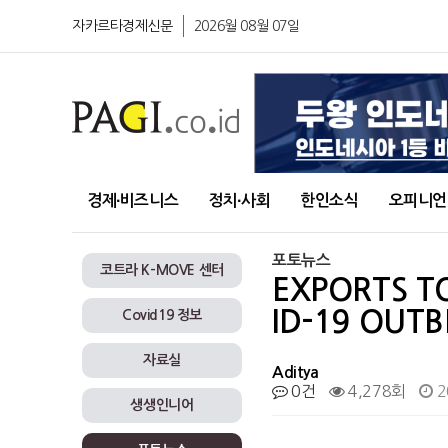
자카르타경제신문
2026월 08월 07일
경제∙비즈니스
정치∙사회
한인소식
오피니언
포토뉴스
코트라 K-MOVE 센터
EXPORTS T
ID-19 OUT
Covid19 정보
자료실
Aditya
0건
4,278회
2
생생인니어