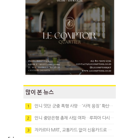
많이 본 뉴스
인니 잇단 군중 폭행 사망…'사적 응징' 확산에 법치 우려
1
인니 중앙은행 총재 사임 여파…루피아 다시 1만8천대로 약세
2
자카르타 MRT, 교통카드 없이 신용카드로 바로 탄다
3