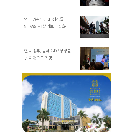
인니 2분기 GDP 성장률
5.29%…1분기보다 둔화
인니 정부, 올해 GDP 성장률
높을 것으로 전망