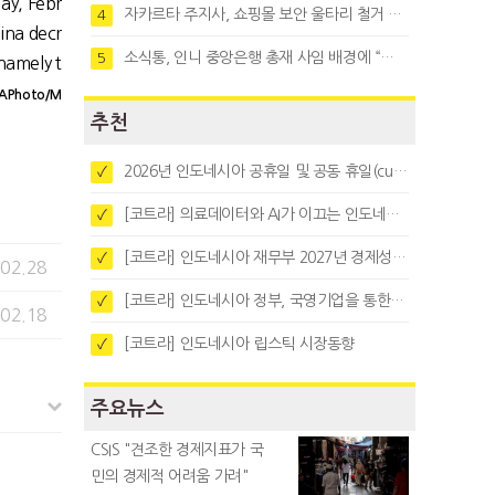
ay, Febr
자카르타 주지사, 쇼핑몰 보안 울타리 철거 요청…"치안 문제없다"
4
ina decr
소식통, 인니 중앙은행 총재 사임 배경에 “정부와 정책 갈등"
5
namely t
APhoto/M
추천
2026년 인도네시아 공휴일 및 공동 휴일(cuti bersama)
✓
[코트라] 의료데이터와 AI가 이끄는 인도네시아 디지털 헬스케어 시장 트렌드
✓
[코트라] 인도네시아 재무부 2027년 경제성장 전망 및 목표 발표
✓
.02.28
[코트라] 인도네시아 정부, 국영기업을 통한 석탄·팜유·합금철 수출 중앙집중화 추진
✓
.02.18
[코트라] 인도네시아 립스틱 시장동향
✓
주요뉴스
CSIS "견조한 경제지표가 국
민의 경제적 어려움 가려"