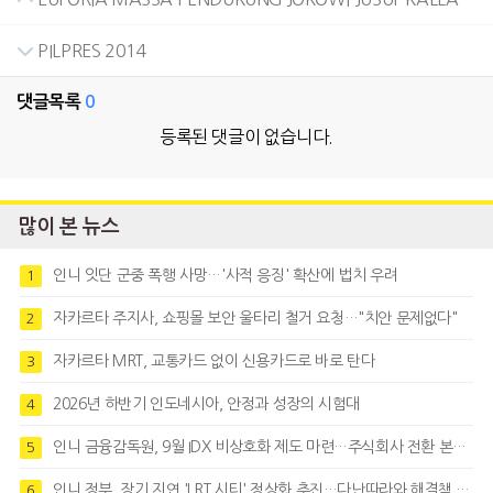
PILPRES 2014
댓글목록
0
등록된 댓글이 없습니다.
많이 본 뉴스
인니 잇단 군중 폭행 사망…'사적 응징' 확산에 법치 우려
1
자카르타 주지사, 쇼핑몰 보안 울타리 철거 요청…"치안 문제없다"
2
자카르타 MRT, 교통카드 없이 신용카드로 바로 탄다
3
2026년 하반기 인도네시아, 안정과 성장의 시험대
4
인니 금융감독원, 9월 IDX 비상호화 제도 마련…주식회사 전환 본격화
5
인니 정부, 장기 지연 'LRT 시티' 정상화 추진…다난따라와 해결책 모색
6