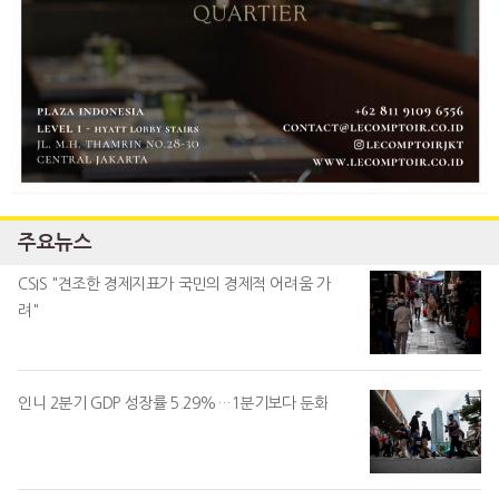
주요뉴스
CSIS "견조한 경제지표가 국민의 경제적 어려움 가
려"
인니 2분기 GDP 성장률 5.29%…1분기보다 둔화