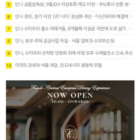
인니 금융감독원, 9월 IDX 비상호화 제도 마련…주식회사 전환 본격화
5
인니 정부, 장기 지연 'LRT 시티' 정상화 추진…다난따라와 해결책 모색
6
인니 수마트라 홍수 피해자들, 8개월째 지원금 지연에 도로 점거 시위
7
인니, 정부 주택 공급사업 차질…비용 압박과 수요부진 탓
8
인니, 수마트라 전력망 안정화 위해 바땅 또루 수력발전소 신속 추진
9
미국의 관세와 비용 부담, 인도네시아 경쟁력 위협
10