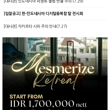
[대사관] 인도네시아 파충류 불법 반출 주의 (7.29)
[입찰공고] 한-인도네시아 디지털융복합 탈 전시회
[대사관] 자카르타 시위 주의 안내(7.27)