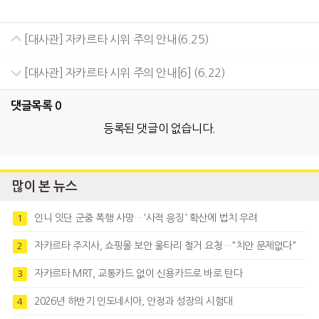
[대사관] 자카르타 시위 주의 안내(6.25)
[대사관] 자카르타 시위 주의 안내[6] (6.22)
댓글목록
0
등록된 댓글이 없습니다.
많이 본 뉴스
인니 잇단 군중 폭행 사망…'사적 응징' 확산에 법치 우려
1
자카르타 주지사, 쇼핑몰 보안 울타리 철거 요청…"치안 문제없다"
2
자카르타 MRT, 교통카드 없이 신용카드로 바로 탄다
3
2026년 하반기 인도네시아, 안정과 성장의 시험대
4