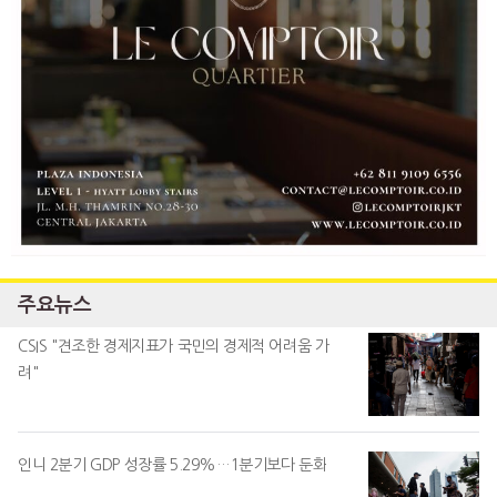
주요뉴스
CSIS "견조한 경제지표가 국민의 경제적 어려움 가
려"
인니 2분기 GDP 성장률 5.29%…1분기보다 둔화