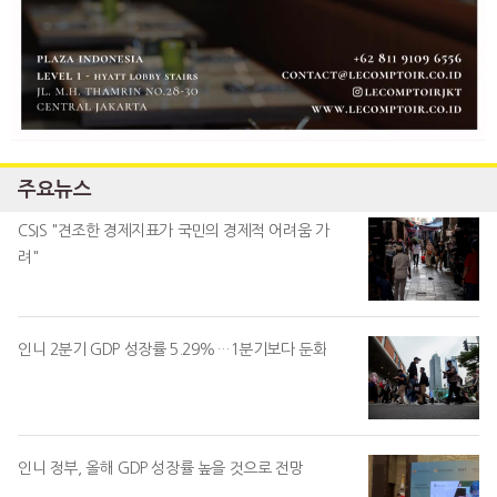
주요뉴스
CSIS "견조한 경제지표가 국민의 경제적 어려움 가
려"
인니 2분기 GDP 성장률 5.29%…1분기보다 둔화
인니 정부, 올해 GDP 성장률 높을 것으로 전망