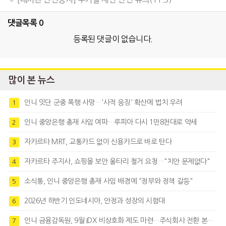
댓글목록
0
등록된 댓글이 없습니다.
많이 본 뉴스
인니 잇단 군중 폭행 사망…'사적 응징' 확산에 법치 우려
1
인니 중앙은행 총재 사임 여파…루피아 다시 1만8천대로 약세
2
자카르타 MRT, 교통카드 없이 신용카드로 바로 탄다
3
자카르타 주지사, 쇼핑몰 보안 울타리 철거 요청…"치안 문제없다"
4
소식통, 인니 중앙은행 총재 사임 배경에 “정부와 정책 갈등"
5
2026년 하반기 인도네시아, 안정과 성장의 시험대
6
인니 금융감독원, 9월 IDX 비상호화 제도 마련…주식회사 전환 본격화
7