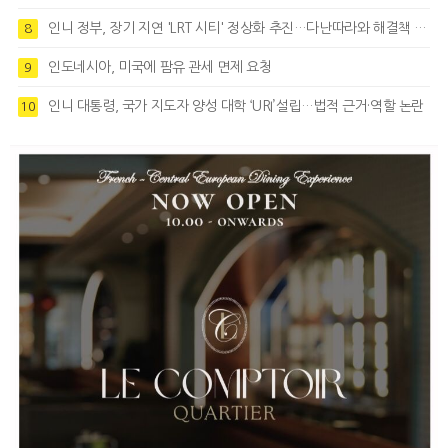
인니 정부, 장기 지연 'LRT 시티' 정상화 추진…다난따라와 해결책 모색
8
인도네시아, 미국에 팜유 관세 면제 요청
9
인니 대통령, 국가 지도자 양성 대학 ‘URI’설립…법적 근거·역할 논란
10