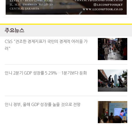
주요뉴스
CSIS "견조한 경제지표가 국민의 경제적 어려움 가
려"
인니 2분기 GDP 성장률 5.29%…1분기보다 둔화
인니 정부, 올해 GDP 성장률 높을 것으로 전망