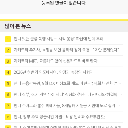
등록된 댓글이 없습니다.
많이 본 뉴스
인니 잇단 군중 폭행 사망…'사적 응징' 확산에 법치 우려
1
자카르타 주지사, 쇼핑몰 보안 울타리 철거 요청…"치안 문제없다"
2
자카르타 MRT, 교통카드 없이 신용카드로 바로 탄다
3
2026년 하반기 인도네시아, 안정과 성장의 시험대
4
인니 금융감독원, 9월 IDX 비상호화 제도 마련…주식회사 전환 본격화
5
인니 정부, 장기 지연 'LRT 시티' 정상화 추진…다난따라와 해결책 모색
6
인니 수마트라 홍수 피해자들, 8개월째 지원금 지연에 도로 점거 시위
7
인니, 정부 주택 공급사업 차질…비용 압박과 수요부진 탓
8
인니, 수마트라 전력망 안정화 위해 바땅 또루 수력발전소 신속 추진