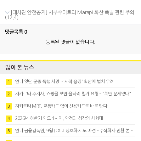
[대사관 안전공지] 서부수마트라 Marapi 화산 폭발 관련 주의
(12.4)
댓글목록
0
등록된 댓글이 없습니다.
많이 본 뉴스
인니 잇단 군중 폭행 사망…'사적 응징' 확산에 법치 우려
1
자카르타 주지사, 쇼핑몰 보안 울타리 철거 요청…"치안 문제없다"
2
자카르타 MRT, 교통카드 없이 신용카드로 바로 탄다
3
2026년 하반기 인도네시아, 안정과 성장의 시험대
4
인니 금융감독원, 9월 IDX 비상호화 제도 마련…주식회사 전환 본격화
5