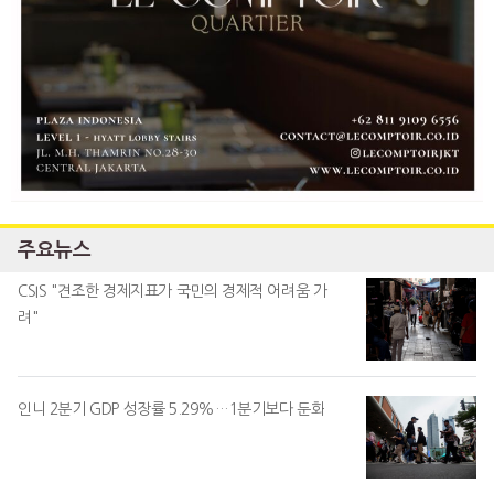
주요뉴스
CSIS "견조한 경제지표가 국민의 경제적 어려움 가
려"
인니 2분기 GDP 성장률 5.29%…1분기보다 둔화