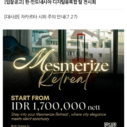
[입찰공고] 한-인도네시아 디지털융복합 탈 전시회
[대사관] 자카르타 시위 주의 안내(7.27)