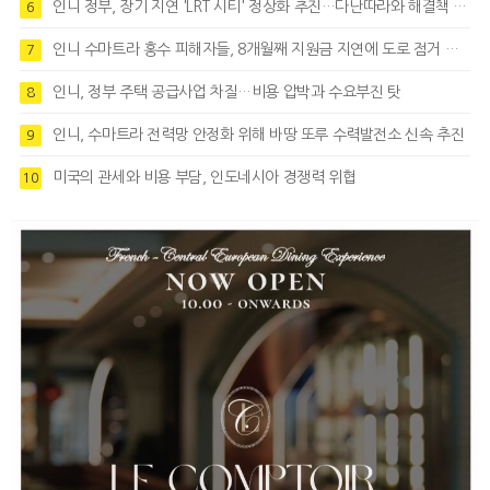
인니 정부, 장기 지연 'LRT 시티' 정상화 추진…다난따라와 해결책 모색
6
인니 수마트라 홍수 피해자들, 8개월째 지원금 지연에 도로 점거 시위
7
인니, 정부 주택 공급사업 차질…비용 압박과 수요부진 탓
8
인니, 수마트라 전력망 안정화 위해 바땅 또루 수력발전소 신속 추진
9
미국의 관세와 비용 부담, 인도네시아 경쟁력 위협
10