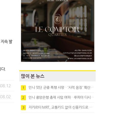
 지속 발
니다.
많이 본 뉴스
.08.12
인니 잇단 군중 폭행 사망…'사적 응징' 확산에 법치 우려
1
.08.02
인니 중앙은행 총재 사임 여파…루피아 다시 1만8천대로 약세
2
자카르타 MRT, 교통카드 없이 신용카드로 바로 탄다
3