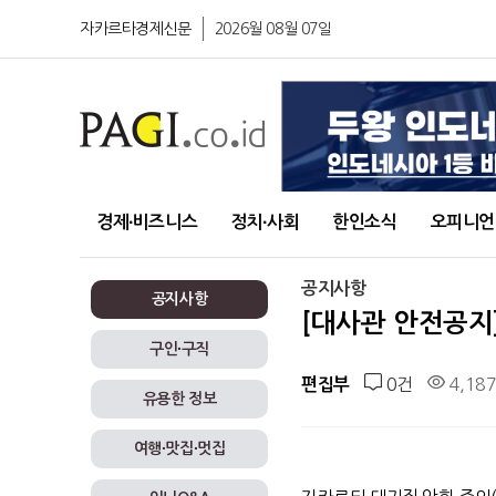
자카르타경제신문
2026월 08월 07일
경제∙비즈니스
정치∙사회
한인소식
오피니언
공지사항
공지사항
[대사관 안전공지]
구인∙구직
0건
4,18
편집부
유용한 정보
여행∙맛집∙멋집