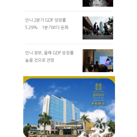
인니 2분기 GDP 성장률
5.29%…1분기보다 둔화
인니 정부, 올해 GDP 성장률
높을 것으로 전망