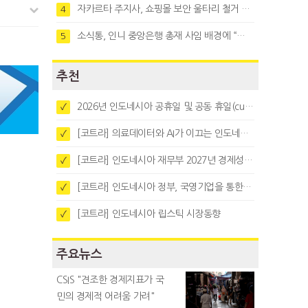
자카르타 주지사, 쇼핑몰 보안 울타리 철거 요청…"치안 문제없다"
4
소식통, 인니 중앙은행 총재 사임 배경에 “정부와 정책 갈등"
5
추천
2026년 인도네시아 공휴일 및 공동 휴일(cuti bersama)
✓
[코트라] 의료데이터와 AI가 이끄는 인도네시아 디지털 헬스케어 시장 트렌드
✓
[코트라] 인도네시아 재무부 2027년 경제성장 전망 및 목표 발표
✓
[코트라] 인도네시아 정부, 국영기업을 통한 석탄·팜유·합금철 수출 중앙집중화 추진
✓
[코트라] 인도네시아 립스틱 시장동향
✓
주요뉴스
CSIS "견조한 경제지표가 국
민의 경제적 어려움 가려"