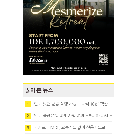
많이 본 뉴스
인니 잇단 군중 폭행 사망…'사적 응징' 확산에 법치 우려
1
인니 중앙은행 총재 사임 여파…루피아 다시 1만8천대로 약세
2
자카르타 MRT, 교통카드 없이 신용카드로 바로 탄다
3