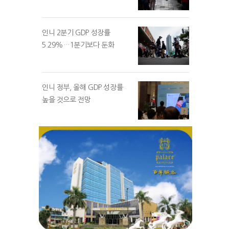
인니 2분기 GDP 성장률
5.29%…1분기보다 둔화
인니 정부, 올해 GDP 성장률
높을 것으로 전망