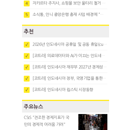
자카르타 주지사, 쇼핑몰 보안 울타리 철거 요청…"치안 문제없다"
4
소식통, 인니 중앙은행 총재 사임 배경에 “정부와 정책 갈등"
5
추천
2026년 인도네시아 공휴일 및 공동 휴일(cuti bersama)
✓
[코트라] 의료데이터와 AI가 이끄는 인도네시아 디지털 헬스케어 시장 트렌드
✓
[코트라] 인도네시아 재무부 2027년 경제성장 전망 및 목표 발표
✓
[코트라] 인도네시아 정부, 국영기업을 통한 석탄·팜유·합금철 수출 중앙집중화 추진
✓
[코트라] 인도네시아 립스틱 시장동향
✓
주요뉴스
CSIS "견조한 경제지표가 국
민의 경제적 어려움 가려"