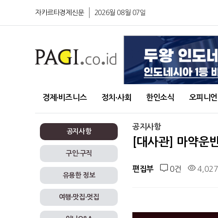
자카르타경제신문
2026월 08월 07일
경제∙비즈니스
정치∙사회
한인소식
오피니언
공지사항
공지사항
[대사관] 마약운
구인∙구직
0건
4,02
편집부
유용한 정보
여행∙맛집∙멋집