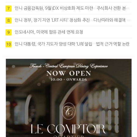
인니 금융감독원, 9월 IDX 비상호화 제도 마련…주식회사 전환 본격화
7
인니 정부, 장기 지연 'LRT 시티' 정상화 추진…다난따라와 해결책 모색
8
인도네시아, 미국에 팜유 관세 면제 요청
9
인니 대통령, 국가 지도자 양성 대학 ‘URI’설립…법적 근거·역할 논란
10