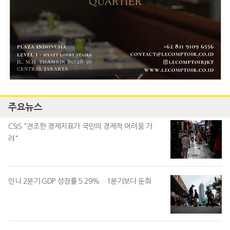
주요뉴스
CSIS "견조한 경제지표가 국민의 경제적 어려움 가
려"
인니 2분기 GDP 성장률 5.29%…1분기보다 둔화