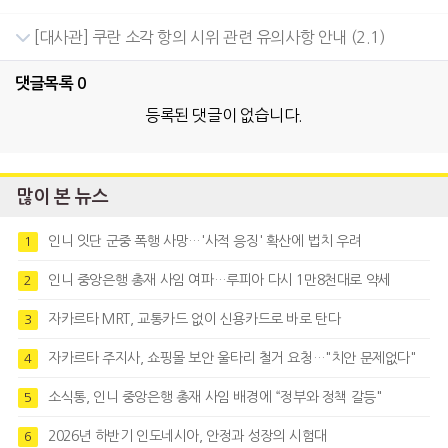
[대사관] 쿠란 소각 항의 시위 관련 유의사항 안내 (2.1)
댓글목록
0
등록된 댓글이 없습니다.
많이 본 뉴스
인니 잇단 군중 폭행 사망…'사적 응징' 확산에 법치 우려
1
인니 중앙은행 총재 사임 여파…루피아 다시 1만8천대로 약세
2
자카르타 MRT, 교통카드 없이 신용카드로 바로 탄다
3
자카르타 주지사, 쇼핑몰 보안 울타리 철거 요청…"치안 문제없다"
4
소식통, 인니 중앙은행 총재 사임 배경에 “정부와 정책 갈등"
5
2026년 하반기 인도네시아, 안정과 성장의 시험대
6