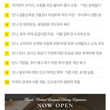
자카르타 주지사, 쇼핑몰 보안 울타리 철거 요청…"치안 문제없다"
2
인니 금융감독원, 9월 IDX 비상호화 제도 마련…주식회사 전환 본격화
3
인니 전 재무장관, 세계은행 지도부로 복귀
4
인니, 정부 주택 공급사업 차질…비용 압박과 수요부진 탓
5
인니, 수마트라 전력망 안정화 위해 바땅 또루 수력발전소 신속 추진
6
인니 판사, 장시간 항공기 지연에 대한 보상금 30만 루피아에 적정성 제기
7
인니 기업들, 추가 해고 막기 위한 투자 환경 개선 촉구
8
인니 동부자바 해안 인근 여객선 화재…5명 사망, 41명 실종
9
미국의 관세와 비용 부담, 인도네시아 경쟁력 위협
10