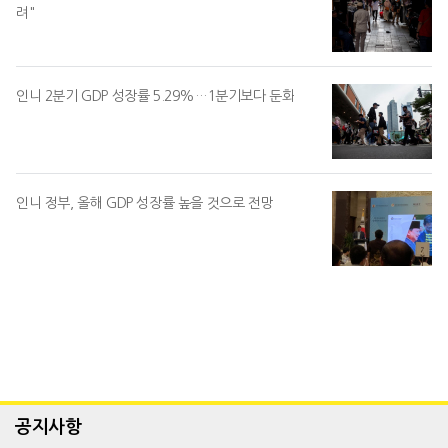
려"
인니 2분기 GDP 성장률 5.29%…1분기보다 둔화
인니 정부, 올해 GDP 성장률 높을 것으로 전망
공지사항