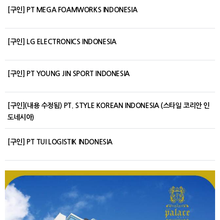
[구인] PT MEGA FOAMWORKS INDONESIA
[구인] LG ELECTRONICS INDONESIA
[구인] PT YOUNG JIN SPORT INDONESIA
[구인](내용 수정됨) PT. STYLE KOREAN INDONESIA (스타일 코리안 인
도네시아)
[구인] PT TUI LOGISTIK INDONESIA