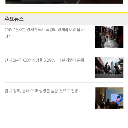
주요뉴스
CSIS "견조한 경제지표가 국민의 경제적 어려움 가
려"
인니 2분기 GDP 성장률 5.29%…1분기보다 둔화
인니 정부, 올해 GDP 성장률 높을 것으로 전망