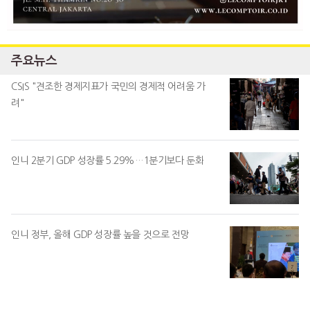
주요뉴스
CSIS "견조한 경제지표가 국민의 경제적 어려움 가
려"
인니 2분기 GDP 성장률 5.29%…1분기보다 둔화
인니 정부, 올해 GDP 성장률 높을 것으로 전망