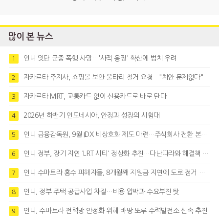
많이 본 뉴스
인니 잇단 군중 폭행 사망…'사적 응징' 확산에 법치 우려
1
자카르타 주지사, 쇼핑몰 보안 울타리 철거 요청…"치안 문제없다"
2
자카르타 MRT, 교통카드 없이 신용카드로 바로 탄다
3
2026년 하반기 인도네시아, 안정과 성장의 시험대
4
인니 금융감독원, 9월 IDX 비상호화 제도 마련…주식회사 전환 본격화
5
인니 정부, 장기 지연 'LRT 시티' 정상화 추진…다난따라와 해결책 모색
6
인니 수마트라 홍수 피해자들, 8개월째 지원금 지연에 도로 점거 시위
7
인니, 정부 주택 공급사업 차질…비용 압박과 수요부진 탓
8
인니, 수마트라 전력망 안정화 위해 바땅 또루 수력발전소 신속 추진
9