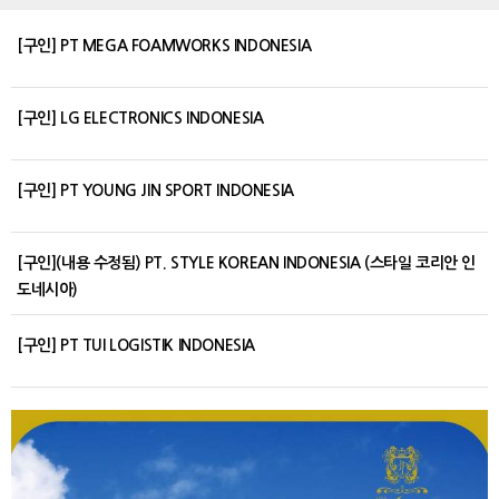
[구인] PT MEGA FOAMWORKS INDONESIA
[구인] LG ELECTRONICS INDONESIA
[구인] PT YOUNG JIN SPORT INDONESIA
[구인](내용 수정됨) PT. STYLE KOREAN INDONESIA (스타일 코리안 인
도네시아)
[구인] PT TUI LOGISTIK INDONESIA