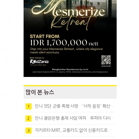
많이 본 뉴스
인니 잇단 군중 폭행 사망…'사적 응징' 확산에 법치 우려
1
인니 중앙은행 총재 사임 여파…루피아 다시 1만8천대로 약세
2
자카르타 MRT, 교통카드 없이 신용카드로 바로 탄다
3