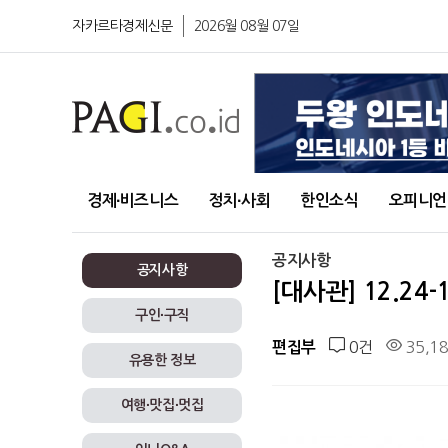
자카르타경제신문
2026월 08월 07일
경제∙비즈니스
정치∙사회
한인소식
오피니언
공지사항
공지사항
[대사관] 12.24
구인∙구직
0건
35,1
편집부
유용한 정보
여행∙맛집∙멋집