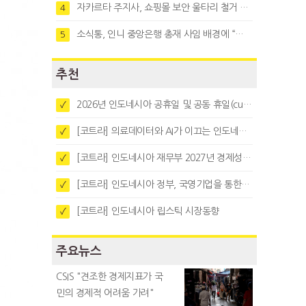
자카르타 주지사, 쇼핑몰 보안 울타리 철거 요청…"치안 문제없다"
4
소식통, 인니 중앙은행 총재 사임 배경에 “정부와 정책 갈등"
5
추천
2026년 인도네시아 공휴일 및 공동 휴일(cuti bersama)
✓
[코트라] 의료데이터와 AI가 이끄는 인도네시아 디지털 헬스케어 시장 트렌드
✓
[코트라] 인도네시아 재무부 2027년 경제성장 전망 및 목표 발표
✓
[코트라] 인도네시아 정부, 국영기업을 통한 석탄·팜유·합금철 수출 중앙집중화 추진
✓
[코트라] 인도네시아 립스틱 시장동향
✓
주요뉴스
CSIS "견조한 경제지표가 국
민의 경제적 어려움 가려"