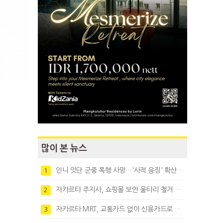
많이 본 뉴스
인니 잇단 군중 폭행 사망…'사적 응징' 확산에 법치 우려
1
자카르타 주지사, 쇼핑몰 보안 울타리 철거 요청…"치안 문제없다"
2
자카르타 MRT, 교통카드 없이 신용카드로 바로 탄다
3