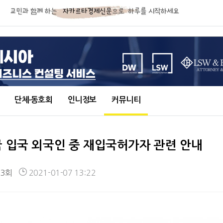
단체∙동호회
인니정보
커뮤니티
국 입국 외국인 중 재입국허가자 관련 안내
53회
2021-01-07 13:22