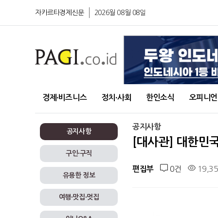
자카르타경제신문
2026월 08월 08일
경제∙비즈니스
정치∙사회
한인소식
오피니언
공지사항
공지사항
[대사관] 대한민
구인∙구직
0건
19,3
편집부
유용한 정보
여행∙맛집∙멋집