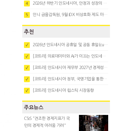
2026년 하반기 인도네시아, 안정과 성장의 시험대
4
인니 금융감독원, 9월 IDX 비상호화 제도 마련…주식회사 전환 본격화
5
추천
2026년 인도네시아 공휴일 및 공동 휴일(cuti bersama)
✓
[코트라] 의료데이터와 AI가 이끄는 인도네시아 디지털 헬스케어 시장 트렌드
✓
[코트라] 인도네시아 재무부 2027년 경제성장 전망 및 목표 발표
✓
[코트라] 인도네시아 정부, 국영기업을 통한 석탄·팜유·합금철 수출 중앙집중화 추진
✓
[코트라] 인도네시아 립스틱 시장동향
✓
주요뉴스
CSIS "견조한 경제지표가 국
민의 경제적 어려움 가려"