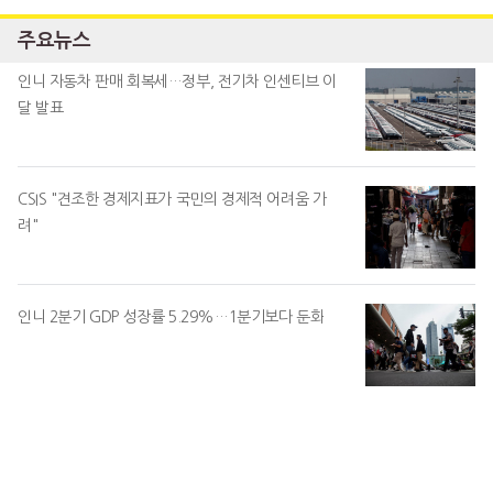
주요뉴스
인니 자동차 판매 회복세…정부, 전기차 인센티브 이
달 발표
CSIS "견조한 경제지표가 국민의 경제적 어려움 가
려"
인니 2분기 GDP 성장률 5.29%…1분기보다 둔화