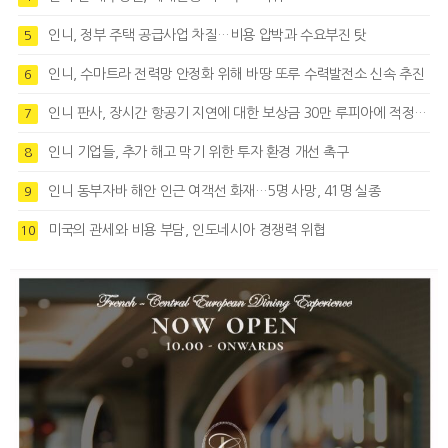
인니, 정부 주택 공급사업 차질…비용 압박과 수요부진 탓
5
인니, 수마트라 전력망 안정화 위해 바땅 또루 수력발전소 신속 추진
6
인니 판사, 장시간 항공기 지연에 대한 보상금 30만 루피아에 적정성 제기
7
인니 기업들, 추가 해고 막기 위한 투자 환경 개선 촉구
8
인니 동부자바 해안 인근 여객선 화재…5명 사망, 41명 실종
9
미국의 관세와 비용 부담, 인도네시아 경쟁력 위협
10