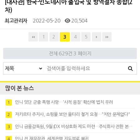
[대사관] 한국-인도네시아 출입국 및 방역절차 종합(2
차)
2022-05-20
20,504
최고관리자
1
2
4
5
3
전체 629건
3 페이지
많이 본 뉴스
인니 잇단 군중 폭행 사망…'사적 응징' 확산에 법치 우려
1
자카르타 주지사, 쇼핑몰 보안 울타리 철거 요청…"치안 문제없다"
2
인니 금융감독원, 9월 IDX 비상호화 제도 마련…주식회사 전환 본격화
3
인니 전 재무장관, 세계은행 지도부로 복귀
4