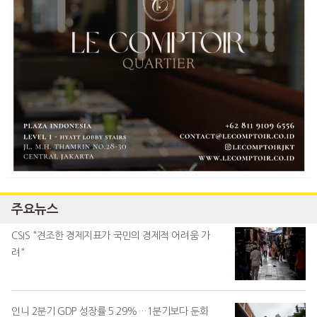
주요뉴스
CSIS "견조한 경제지표가 국민의 경제적 어려움 가
려"
인니 2분기 GDP 성장률 5.29%…1분기보다 둔화