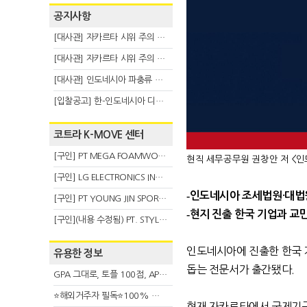
공지사항
[대사관] 자카르타 시위 주의 안내(8.6)
[대사관] 자카르타 시위 주의 안내(8.3)
[대사관] 인도네시아 파충류 불법 반출 주의 (7.29)
[입찰공고] 한-인도네시아 디지털융복합 탈 전시회
코트라 K-MOVE 센터
[구인] PT MEGA FOAMWORKS INDONESIA
현직 세무공무원 권창안 저 <인
[구인] LG ELECTRONICS INDONESIA
-
인도네시아 조세법원
·
대법
[구인] PT YOUNG JIN SPORT INDONESIA
-
현지 진출 한국 기업과 교
[구인](내용 수정됨) PT. STYLE KOREAN INDONESIA (스타일 코리안 인도네시아)
인도네시아에 진출한 한국 
유용한 정보
돕는 전문서가 출간됐다
.
GPA 그대로, 토플 100점, AP 막막 — 원인은 하나입니다
⭐해외거주자 필독⭐100% 온라인 마지막 한국어교원 2급 추가모집 (~8/2)
현재 자카르타에서 국제기