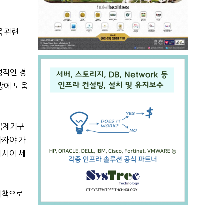
목 관련
정적인 경
방에 도움
국제기구
마자야 가
네시아 세
이책으로