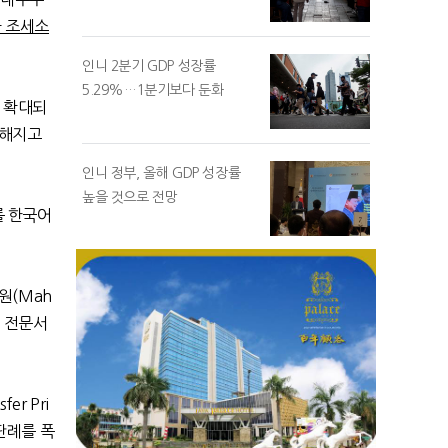
 조세소
인니 2분기 GDP 성장률
5.29%…1분기보다 둔화
 확대되
발해지고
인니 정부, 올해 GDP 성장률
높을 것으로 전망
를 한국어
법원
(Mah
 전문서
sfer Pri
판례를 폭