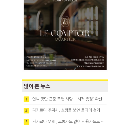
많이 본 뉴스
인니 잇단 군중 폭행 사망…'사적 응징' 확산에 법치 우려
1
자카르타 주지사, 쇼핑몰 보안 울타리 철거 요청…"치안 문제없다"
2
자카르타 MRT, 교통카드 없이 신용카드로 바로 탄다
3