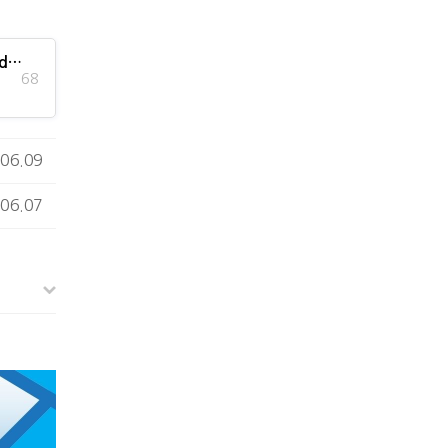
id…
68
06.09
06.07