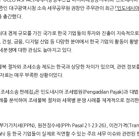
중인 대구광역시청 소속 세무공무원 권창안 주무관이 최근
『인도네시아
을 출간했다
.
대 경제 규모를 가진 국가로 한국 기업들의 투자와 진출이 지속적으로
,
건설
,
금융
,
디지털 산업 등 다양한 분야에서 한국 기업의 활동이 활
세분쟁에 대한 관심도 높아지고 있다
.
복 절차와 조세소송 제도는 한국과 상당한 차이가 있으며
,
관련 정보
 자료는 매우 부족한 상황이었다
.
 조세소송 판례집』은 인도네시아 조세법원
(Pengadilan Pajak)
과 대
판례를 분석하여 조세불복 절차와 세목별 분쟁 사례를 체계적으로 정리한
부가가치세
(PPN),
원천징수세
(PPh Pasal 21·23·26),
이전가격
(Tran
ah)
등 한국 기업들이 실제로 직면할 수 있는 주요 세무 이슈와 관련된 