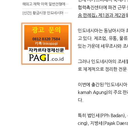
해외고 재학 이력 일반전형에서 분명한 입시 강점 살리는 전략
협력촉진센터에 파견 근무 
[신간] 황금시장 인도네시아 슈퍼리치의 성공 수업
송 판례집』 제
1
권과 제
2
권
인도네시아는 동남아시아 최
고 있다
.
제조업
,
유통
,
물류
있는 가운데 세무조사와 조
그러나 인도네시아의 조세불
로 체계적으로 정리한 전문
이번에 출간된 『인도네시아
kamah Agung)
의 주요 
다
.
특히 법인세
(PPh Badan),
cing),
지방세
(Pajak Daer