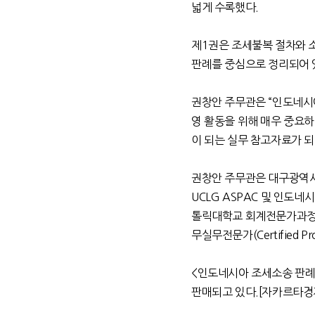
넓게 수록했다
.
제
1
권은 조세불복 절차와 
판례를 중심으로 정리되어 
권창안 주무관은
“
인도네시
영 활동을 위해 매우 중요
이 되는 실무 참고자료가 
권창안 주무관은 대구광역
UCLG ASPAC
및 인도네시
톨릭대학교 회계전문가과
무실무전문가
(Certified P
<인도네시아 조세소송 판례
판매되고 있다
.[자카르타