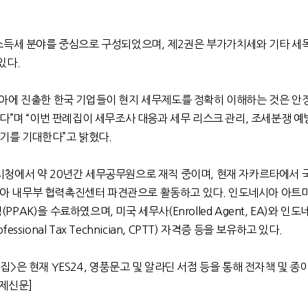
소득세 분야를 중심으로 구성되었으며
,
제
2
권은 부가가치세와 기타 세
있다
.
아에 진출한 한국 기업들이 현지 세무제도를 정확히 이해하는 것은 안
하다
”
며
“
이번 판례집이 세무조사 대응과 세무 리스크 관리
,
조세분쟁 예
되기를 기대한다
”
고 밝혔다
.
시청에서 약
20
년간 세무공무원으로 재직 중이며
,
현재 자카르타에서 
아 내무부 협력촉진센터 파견관으로 활동하고 있다
.
인도네시아 아트
정
(PPAK)
을 수료하였으며
,
미국 세무사
(Enrolled Agent, EA)
와 인도
rofessional Tax Technician, CPTT)
자격증 등을 보유하고 있다
.
집>은 현재
YES24,
영풍문고 및 알라딘 서점 등을 통해 전자책 및 종
경제신문]