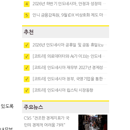
2026년 하반기 인도네시아, 안정과 성장의 시험대
4
인니 금융감독원, 9월 IDX 비상호화 제도 마련…주식회사 전환 본격화
5
추천
2026년 인도네시아 공휴일 및 공동 휴일(cuti bersama)
✓
[코트라] 의료데이터와 AI가 이끄는 인도네시아 디지털 헬스케어 시장 트렌드
✓
[코트라] 인도네시아 재무부 2027년 경제성장 전망 및 목표 발표
✓
[코트라] 인도네시아 정부, 국영기업을 통한 석탄·팜유·합금철 수출 중앙집중화 추진
✓
[코트라] 인도네시아 립스틱 시장동향
✓
 있도록
주요뉴스
CSIS "견조한 경제지표가 국
민의 경제적 어려움 가려"
 내무부