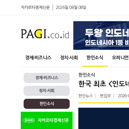
자카르타경제신문
2026월 08월 08일
경제∙비즈니스
정치∙사회
한인소식
오피니언
한인소식
경제∙비즈니스
한국 최초 <인도
정치∙사회
한인뉴스
편집부
2026-
한인소식