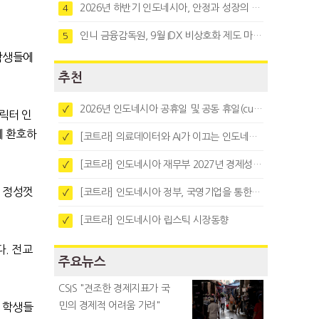
2026년 하반기 인도네시아, 안정과 성장의 시험대
4
인니 금융감독원, 9월 IDX 비상호화 제도 마련…주식회사 전환 본격화
5
학생들에
추천
2026년 인도네시아 공휴일 및 공동 휴일(cuti bersama)
✓
릭터 인
에 환호하
[코트라] 의료데이터와 AI가 이끄는 인도네시아 디지털 헬스케어 시장 트렌드
✓
[코트라] 인도네시아 재무부 2027년 경제성장 전망 및 목표 발표
✓
께 정성껏
[코트라] 인도네시아 정부, 국영기업을 통한 석탄·팜유·합금철 수출 중앙집중화 추진
✓
[코트라] 인도네시아 립스틱 시장동향
✓
다
.
전교
주요뉴스
CSIS "견조한 경제지표가 국
민의 경제적 어려움 가려"
 학생들