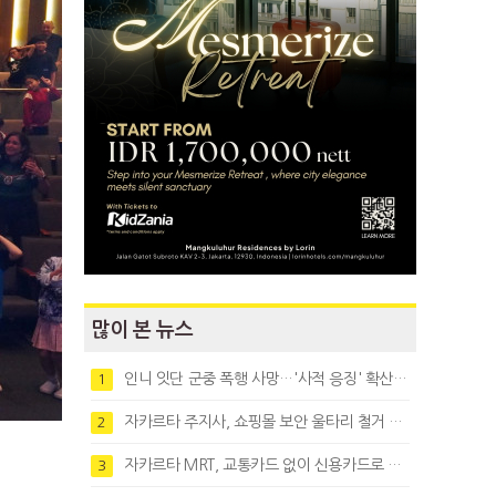
많이 본 뉴스
인니 잇단 군중 폭행 사망…'사적 응징' 확산에 법치 우려
1
자카르타 주지사, 쇼핑몰 보안 울타리 철거 요청…"치안 문제없다"
2
자카르타 MRT, 교통카드 없이 신용카드로 바로 탄다
3