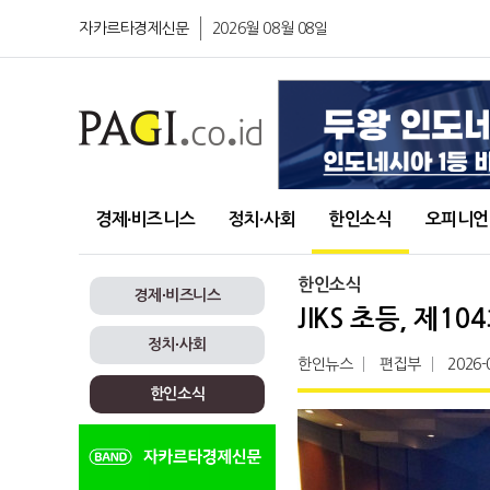
자카르타경제신문
2026월 08월 08일
경제∙비즈니스
정치∙사회
한인소식
오피니언
한인소식
경제∙비즈니스
JIKS 초등, 제
정치∙사회
한인뉴스
편집부
2026-
한인소식