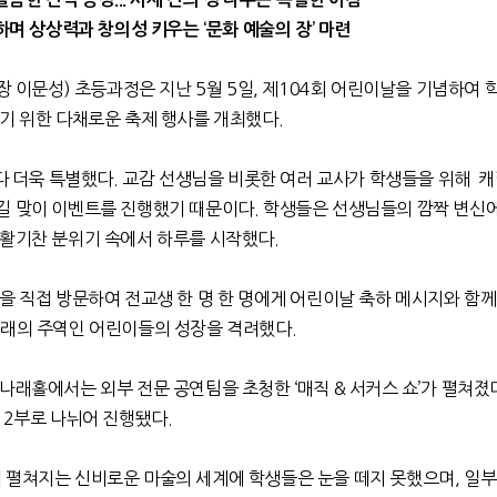
하며 상상력과 창의성 키우는
‘
문화 예술의 장
’
마련
장 이문성
)
초등과정은 지난
5
월
5
일
,
제
104
회 어린이날을 기념하여 
하기 위한 다채로운 축제 행사를 개최했다
.
다 더욱 특별했다
.
교감 선생님을 비롯한 여러 교사가 학생들을 위해
캐
길 맞이 이벤트를 진행했기 때문이다
.
학생들은 선생님들의 깜짝 변신
 활기찬 분위기 속에서 하루를 시작했다
.
을 직접 방문하여 전교생 한 명 한 명에게 어린이날 축하 메시지와 함
래의 주역인 어린이들의 성장을 격려했다
.
 나래홀에서는 외부 전문 공연팀을 초청한
‘
매직
&
서커스 쇼
’
가 펼쳐졌
2
부로 나뉘어 진행됐다
.
 펼쳐지는 신비로운 마술의 세계에 학생들은 눈을 떼지 못했으며
,
일부