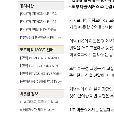
공지사항
-
초청 마술
·
서커스 쇼 관람
[대사관] 자카르타 시위 주의 안내(8.6)
자카르타한국학교
(JIKS,
교
[대사관] 자카르타 시위 주의 안내(8.3)
게 잊지 못할 추억을 선사
[대사관] 인도네시아 파충류 불법 반출 주의 (7.29)
[입찰공고] 한-인도네시아 디지털융복합 탈 전시회
이날
JIKS
의 아침은 평소보
형탈을 쓰고 교문에서 등굣
코트라 K-MOVE 센터
며 하이파이브를 나누는 등
[구인] PT MEGA FOAMWORKS INDONESIA
[구인] LG ELECTRONICS INDONESIA
또한 이문성 교장은 각 교실
[구인] PT YOUNG JIN SPORT INDONESIA
준비한 간식을 전달하며
,
미
[구인](내용 수정됨) PT. STYLE KOREAN INDONESIA (스타일 코리안 인도네시아)
기념식에 이어 본교 강당인
유용한 정보
생이 참여한 이번 공연은 총
GPA 그대로, 토플 100점, AP 막막 — 원인은 하나입니다
1
부 마술쇼에서는 눈앞에서
⭐해외거주자 필독⭐100% 온라인 마지막 한국어교원 2급 추가모집 (~8/2)