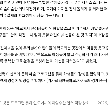
사와 함께 시연에 참여하는 특별한 경험을 가졌다
.
2
부 서커스 쇼에서는
,
아슬아슬한 외발자전거 타기
,
묘기에 가까운 접시 돌리기 등 화려한 
 박수갈채와 환호성이 강당을 가득 채웠다
.
한 학생은
“
학교에서 선생님들이 인형탈을 쓰고 반겨주셔서 정말 즐거
들과 함께 직접 보니 잊지 못할 어린이날 선물이 된 것 같다
”
며 소감
어린이날을 맞아 우리
JIKS
어린이들이 학교라는 공간에서 마음껏 웃고 
번 행사를 준비했다
”
며
, “
앞으로도 학생들이 밝고 건강하게 자라나 자신
도록 행복한 교육 환경을 조성하는 데 최선을 다하겠다
”
고 밝혔다
.
험형 이벤트와 문화 예술 프로그램을 통해 학생들의 감성을 함양하고
,
 인재 양성에 앞장설 계획이다
. [
자카르타한국학교
/
자카르타경제신문
]
 한국 방문 프로그램 통해 인도네시아 해양수산 인력 역량 강화
2026.