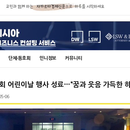
단체∙동호회
인니정보
커뮤니티
104회 어린이날 행사 성료…"꿈과 웃음 가득한 
05-06