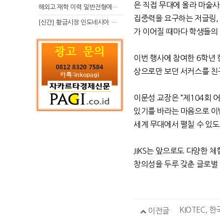
은 직접 무대에 올라 마술
해외고 재학 이력 일반전형에서 분명한 입시 강점 살리는 전략
집중력을 요구하는 저글링
[신간] 황금시장 인도네시아 슈퍼리치의 성공 수업
가 이어질 때마다 학생들의
이번 행사에 참여한
6
학년 
상으로만 보던 서커스를 친구
이문성 교장은
“
제
104
회 
있기를 바라는 마음으로 이
세계 무대에서 펼칠 수 있
JIKS
는 앞으로도 다양한 체
창의성을 두루 갖춘 글로벌
KIOTEC,
이전글