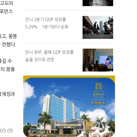
 고도의
퍼포먼스
인니 2분기 GDP 성장률
5.29%…1분기보다 둔화
웠고
,
동영
을 전했다
.
인니 정부, 올해 GDP 성장률
높을 것으로 전망
즐길 수
의 꿈을
정체성과
05.05