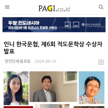
인니 한국문협, 제6회 적도문학상 수상자
발표
2024-06-10
한인단체∙동호회
본문