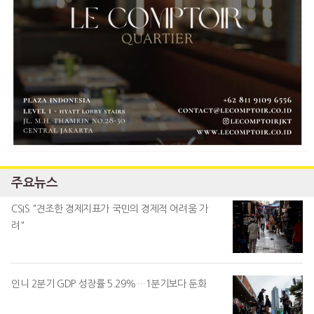
주요뉴스
CSIS "견조한 경제지표가 국민의 경제적 어려움 가
려"
인니 2분기 GDP 성장률 5.29%…1분기보다 둔화