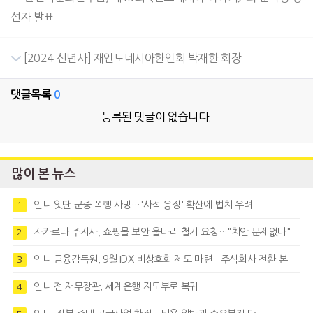
선자 발표
[2024 신년사] 재인도네시아한인회 박재한 회장
댓글목록
0
등록된 댓글이 없습니다.
많이 본 뉴스
인니 잇단 군중 폭행 사망…'사적 응징' 확산에 법치 우려
1
자카르타 주지사, 쇼핑몰 보안 울타리 철거 요청…"치안 문제없다"
2
인니 금융감독원, 9월 IDX 비상호화 제도 마련…주식회사 전환 본격화
3
인니 전 재무장관, 세계은행 지도부로 복귀
4