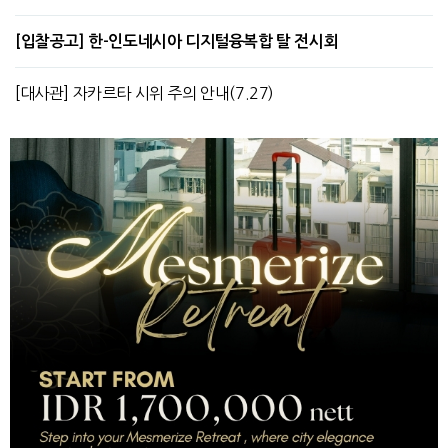
[입찰공고] 한-인도네시아 디지털융복합 탈 전시회
[대사관] 자카르타 시위 주의 안내(7.27)