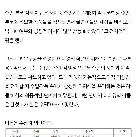
수필 부문 심사를 맡은 서미숙 수필가는
“
제
6
회 적도문학상 수필
부문에 응모한 작품들을 심사하면서 글쓴이들의 세상을 바라보는
넉넉한 여유와 긍정적 자세에 많은 감동을 받았다
.”
고 전체적인
평을 했다
.
그리고 최우수상을 선정한 이미경의 작품에 대해
“
이 수필은 다른
응모작에서는 볼 수 없는 주제적 양식으로서 수필의 시학과 미적
울림구조를 확보하고 있다
.
모든 작품이 기본적으로 미적 대상임
을 전제할 때 수필작품 속에서 생성된 미의식을 음미하는 것은 작
품 해석의 최종적인 단계에 해당된다
.
그런 면에서 이미경의 작품
은 완성도가 높은 수필
”
이라고 평했다
.
다음은 수상자 명단이다
.