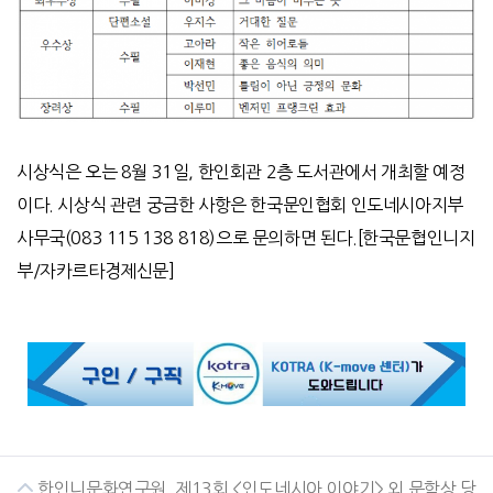
시상식은 오는
8
월
31
일
,
한인회관
2
층 도서관에서 개최할 예정
이다
.
시상식 관련 궁금한 사항은 한국문인협회 인도네시아지부
사무국
(083 115 138 818)
으로 문의하면 된다
.[
한국문협인니지
부
/
자카르타경제신문
]
한인니문화연구원, 제13회 <인도네시아 이야기> 외 문학상 당