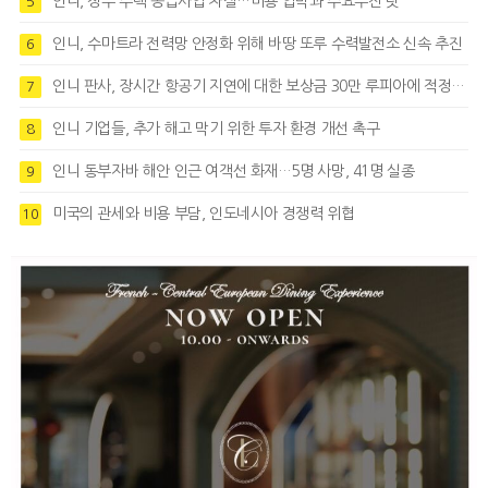
인니, 정부 주택 공급사업 차질…비용 압박과 수요부진 탓
5
인니, 수마트라 전력망 안정화 위해 바땅 또루 수력발전소 신속 추진
6
인니 판사, 장시간 항공기 지연에 대한 보상금 30만 루피아에 적정성 제기
7
인니 기업들, 추가 해고 막기 위한 투자 환경 개선 촉구
8
인니 동부자바 해안 인근 여객선 화재…5명 사망, 41명 실종
9
미국의 관세와 비용 부담, 인도네시아 경쟁력 위협
10