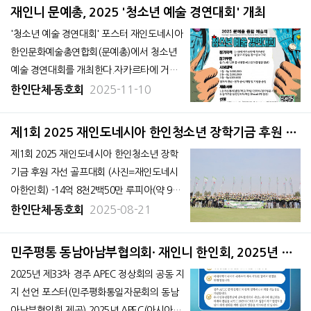
다. 올해 행사는 인도네시아 해양박물관과
재인니 문예총, 2025 '청소년 예술 경연대회' 개최
협력해 ‘스리위자야–수마뜨라 페스티벌(SRI
'청소년 예술 경연대회' 포스터 재인도네시아
WIJ
한인문화예술총연합회(문예총)에서 청소년
예술 경연대회를 개최한다.자카르타에 거주
중인 13세-18세 청소년 누구나 참가할 수 있
2025-11-10
한인단체∙동호회
으며 춤, 노래, 연주 등 다양한 퍼포먼스 부문
에 참가할 수 있다. 접수기간은 11월 1일(토)
제1회 2025 재인도네시아 한인청소년 장학기금 후원 자
부터 11월 20일(목)까지이며, 참가 신청은 참
선 골프대회 성료
제1회 2025 재인도네시아 한인청소년 장학
가신청서(링크 참조)와&
기금 후원 자선 골프대회 (사진=재인도네시
아한인회) -14억 8천2백50만 루피아(약 9만
6천 달러) 조성, 자카르타한국국제학교에 8
2025-08-21
한인단체∙동호회
억 루피아(약 5만2천 달러) 장학금 전달 재인
도네시아한인회(회장 김종헌)는 지난 8월 15
민주평통 동남아남부협의회· 재인니 한인회, 2025년 제
일 자카르타 Damai Indah Golf (PIK Cours
33차 경주 APEC 정상회의 공동 지지 선언
2025년 제33차 경주 APEC 정상회의 공동 지
e)에
지 선언 포스터(민주평화통일자문회의 동남
아남부협의회 제공) 2025년 APEC(아시아태