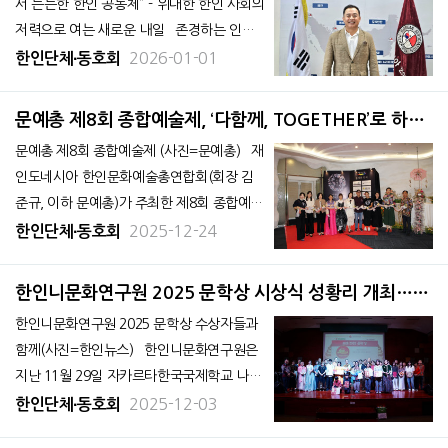
서 든든한 한인 공동체” - 위대한 한인 사회의
저력으로 여는 새로운 내일 존경하는 인도
네시아 한인 동포 여러분, 희망찬 2026년 새
2026-01-01
한인단체∙동호회
아침이 밝았습니다. 먼저 적도의 뜨거운 태
양 아래 인도네시아 방방곡곡 삶의 현장에서
문예총 제8회 종합예술제, ‘다함께, TOGETHER’로 하나
치열하고 성실하게 오늘을 일구고
된 예술의 장 펼쳐
문예총 제8회 종합예술제 (사진=문예총) 재
인도네시아 한인문화예술총연합회(회장 김
준규, 이하 문예총)가 주최한 제8회 종합예술
제가 지난 12월 6일 오후 2시, 자카르타 롯데
2025-12-24
한인단체∙동호회
애비뉴 아이스팰리스홀에서 성황리에 개최됐
다. 이번 행사는 주인도네시아 대한민국 대
한인니문화연구원 2025 문학상 시상식 성황리 개최…
사관, 재인도네시아 한인회, 재외동포청의 후
양국 문화교류의 장 열어
한인니문화연구원 2025 문학상 수상자들과
원으로 진
함께(사진=한인뉴스) 한인니문화연구원은
지난 11월 29일 자카르타한국국제학교 나래
홀에서 ‘2025 문학상 시상식 및 축하공연’을
2025-12-03
한인단체∙동호회
열고 양국 문학과 문화 교류의 성과를 공유했