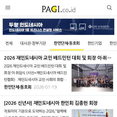
전체
대사관∙정부기관
한인단체∙동호회
한인기업
한인
2026 재인도네시아 교민 배드민턴 대회 및 회장 이·취임
식 성료
2026 재인도네시아 교민 배드민턴 대회 및
회장 이·취임식 (사진=재인도네시아 배드민
턴협회) 재인도네시아 교민 사회의 화합과
건강한 교류를 도모하는 「2026 재인도네시
2026-01-19
한인단체∙동호회
아 교민 배드민턴 대회 및 회장 이·취임식」이
지난 1월 16일, 땅그랑 슬라탄에 위치한 No
[2026 신년사] 재인도네시아 한인회 김종헌 회장
Look Badminton 경기장(Living World
적토마의 기운으로 도약하는 2026,“함께해