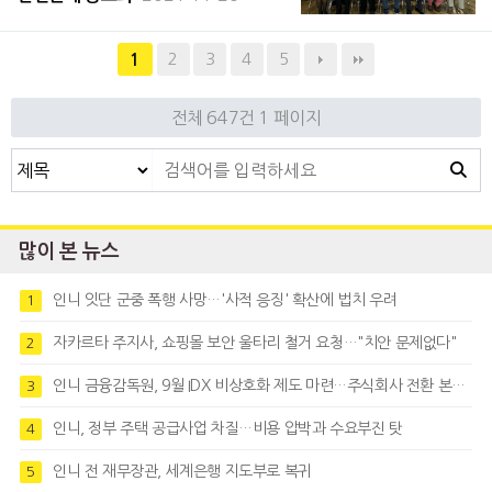
호」 출판 행사 및 북콘서트를 열었다. 한국문
인협회 인도네시아지부는 한국문단의 중심인
2
3
4
5
1
한국문인협회 8개의 해외지부 가운데 한 곳
으로 문인 개인의 창작 의욕과
전체 647건
1 페이지
많이 본 뉴스
인니 잇단 군중 폭행 사망…'사적 응징' 확산에 법치 우려
1
자카르타 주지사, 쇼핑몰 보안 울타리 철거 요청…"치안 문제없다"
2
인니 금융감독원, 9월 IDX 비상호화 제도 마련…주식회사 전환 본격화
3
인니, 정부 주택 공급사업 차질…비용 압박과 수요부진 탓
4
인니 전 재무장관, 세계은행 지도부로 복귀
5