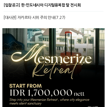
[입찰공고] 한-인도네시아 디지털융복합 탈 전시회
[대사관] 자카르타 시위 주의 안내(7.27)