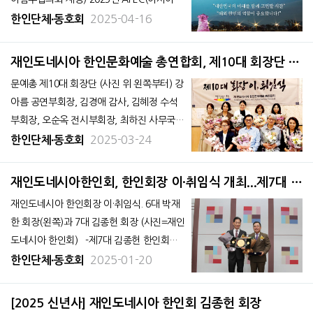
평양경제협력체) 정상회의의 성공적인 개최
2025-04-16
한인단체∙동호회
를 위해, 민주평화통일자문회의 동남아남부
협의회(이하 민주평통)와 재인도네시아한인
재인도네시아 한인문화예술 총연합회, 제10대 회장단 출
회는 공동 지지 선언을 발표했다. 이번 선언
범
문예총 제10대 회장단 (사진 위 왼쪽부터) 강
은 세계 평화와 번영을 위한 연대의 일환으로
아름 공연부회장, 김경애 감사, 김혜정 수석
부회장, 오순옥 전시부회장, 최하진 사무국장
(사진 아래 왼쪽부터 ) 유은영 감사, 김준규
2025-03-24
한인단체∙동호회
회장, 박의태 고문, 정방울 수석부회장(사진=
재인도네시아 한인문화예술 총연합회) 재
재인도네시아한인회, 한인회장 이·취임식 개최...제7대 김
인도네시아 한인문화예술 총연합회(이하 문
종헌 한인회장 취임
재인도네시아 한인회장 이·취임식. 6대 박재
예총)는 지난 3
한 회장(왼쪽)과 7대 김종헌 회장 (사진=재인
도네시아 한인회) -제7대 김종헌 한인회장
취임 “경제적, 사회적으로 도움이 필요한 한
2025-01-20
한인단체∙동호회
인들의 지원 활동을 넓힐 것” 재인도네시아
한인회는 2025년 1월 17일 10시 30분, 주인
[2025 신년사] 재인도네시아 한인회 김종헌 회장