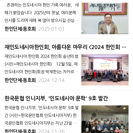
도네시아 대사관 강당에서 한인회장 이·
존경하는 인도네시아 한인 가족 여러분, 새
해가 밝았습니다. 2025년의 첫날, 여러분께
인사를 드리며 새해 복 많이 받으시길 진심으
로 기원합니다. 가족 모두의 건강과 행복, 그
2025-01-01
한인단체∙동호회
리고 한인 사회의 번영이 가득하길 바랍니다.
지난 한 해를 돌아보면, 우리 한인 사회는 많
재인도네시아한인회, 아름다운 마무리 <2024 한인회 송
은 도전과 변화 속에서도
년의 밤> 개최
재인도네시아 한인회 2024 한인회 송년의 밤
(사진=재인도네시아 한인회) 12월 5일, 재
인도네시아 한인회(회장 박재한)는 자카르타
세인트 레지스 호텔에서 ‘2024 한인회 송년
2024-12-14
한인단체∙동호회
의 밤’을 개최했다. 제6대 한인회의 6년의
끝자락에 송년의 밤 행사에는 박수덕 주인니
한국문협 인니지부, '인도네시아 문학' 9호 발간
한국 대사대리 및 대사관 관계
한국문협 인니지부, '인도네시아 문학' 9호 발
간 (사진=한국문인협회 인도네시아지부) 한
국문인협회 인도네시아지부는 지난 23일 한
인회관 2층에서 동인지 「인도네시아 문학 9
2024-11-26
한인단체∙동호회