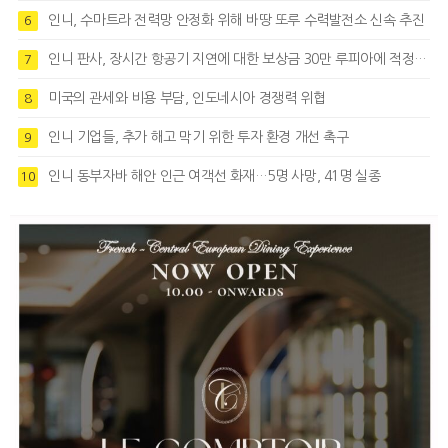
인니, 수마트라 전력망 안정화 위해 바땅 또루 수력발전소 신속 추진
6
인니 판사, 장시간 항공기 지연에 대한 보상금 30만 루피아에 적정성 제기
7
미국의 관세와 비용 부담, 인도네시아 경쟁력 위협
8
인니 기업들, 추가 해고 막기 위한 투자 환경 개선 촉구
9
인니 동부자바 해안 인근 여객선 화재…5명 사망, 41명 실종
10