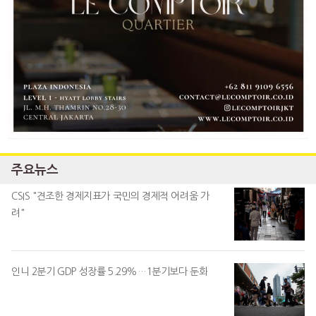
주요뉴스
CSIS "견조한 경제지표가 국민의 경제적 어려움 가
려"
인니 2분기 GDP 성장률 5.29%…1분기보다 둔화