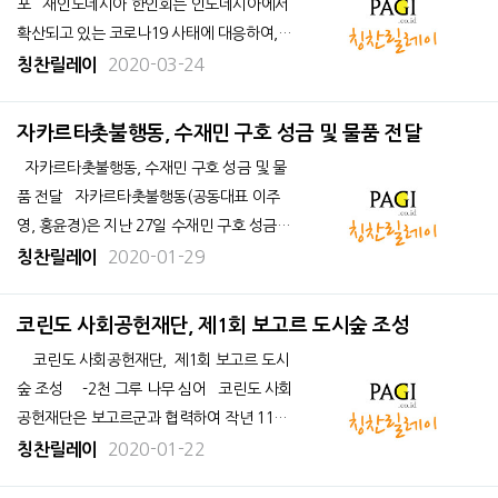
포 재인도네시아 한인회는 인도네시아에서
확산되고 있는 코로나19 사태에 대응하여,
인니 거주 한인동포를 위한 마스크를 자카르
2020-03-24
칭찬릴레이
타 코리아센터빌딩에서 23일, 1차 무료로 배
포했다. 배부 첫날인 23일, 마스크는1인당
자카르타촛불행동, 수재민 구호 성금 및 물품 전달
10
자카르타촛불행동, 수재민 구호 성금 및 물
품 전달 자카르타촛불행동(공동대표 이주
영, 홍윤경)은 지난 27일 수재민 구호 성금과
물품을 디알리타 합창단(Dialita Choir)과 UP
2020-01-29
칭찬릴레이
C(Urban Poor Consortium, 도시빈민운동
연합)에 각각 전달하였다.
코린도 사회공헌재단, 제1회 보고르 도시숲 조성
코린도 사회공헌재단, 제1회 보고르 도시
숲 조성 -2천 그루 나무 심어 코린도 사회
공헌재단은 보고르군과 협력하여 작년 11월
30일 보고르군 빠깐사리 운동장 (Stadion Pa
2020-01-22
칭찬릴레이
kansari) 옆에서 나무 심기 행사를 하였다. &