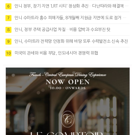
인니 정부, 장기 지연 'LRT 시티' 정상화 추진…다난따라와 해결책 모색
6
인니 수마트라 홍수 피해자들, 8개월째 지원금 지연에 도로 점거 시위
7
인니, 정부 주택 공급사업 차질…비용 압박과 수요부진 탓
8
인니, 수마트라 전력망 안정화 위해 바땅 또루 수력발전소 신속 추진
9
미국의 관세와 비용 부담, 인도네시아 경쟁력 위협
10