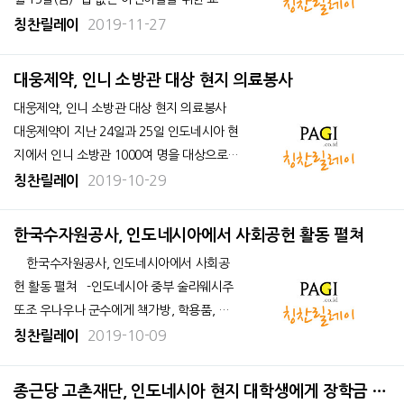
센터 Sahabat Anak』를 방문하여 총 RP22,4
2019-11-27
칭찬릴레이
97,000상당의 기부 금품을 전달하였다. 담
당교사와 학생 회장단은 JIKS 학생들이 활동
대웅제약, 인니 소방관 대상 현지 의료봉사
대웅제약, 인니 소방관 대상 현지 의료봉사
대웅제약이 지난 24일과 25일 인도네시아 현
지에서 인니 소방관 1000여 명을 대상으로
의료봉사 활동을 펼쳤다. 이번 의료봉사에
2019-10-29
칭찬릴레이
는 대웅재단, 그룹관계사 시지바이오, 한국과
인도네시아 의료진 40여 명이 참여했다. 봉
한국수자원공사, 인도네시아에서 사회공헌 활동 펼쳐
사단은 인도네시아 빈타
한국수자원공사, 인도네시아에서 사회공
헌 활동 펼쳐 -인도네시아 중부 술라웨시주
또조 우나우나 군수에게 책가방, 학용품, 운
동용품 등 1억 루피아 상당의 사회공헌 물품
2019-10-09
칭찬릴레이
전달 한국수자원공사 인도네시아사업단(단
장 권기동)은 10월 7일과 8일 양일 간 중부
종근당 고촌재단, 인도네시아 현지 대학생에게 장학금 지