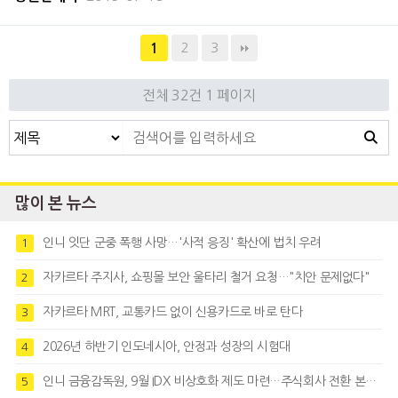
파푸아주는 포스코인터내셔널 팜 오일(Palm
Oil) 법인이 소재한 지역으로, 법인을 운영하
2
3
1
기 시작한 2011년부터 지역 내
전체 32건
1 페이지
많이 본 뉴스
인니 잇단 군중 폭행 사망…'사적 응징' 확산에 법치 우려
1
자카르타 주지사, 쇼핑몰 보안 울타리 철거 요청…"치안 문제없다"
2
자카르타 MRT, 교통카드 없이 신용카드로 바로 탄다
3
2026년 하반기 인도네시아, 안정과 성장의 시험대
4
인니 금융감독원, 9월 IDX 비상호화 제도 마련…주식회사 전환 본격화
5