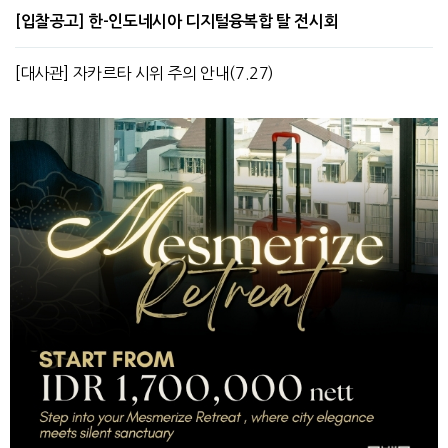
[입찰공고] 한-인도네시아 디지털융복합 탈 전시회
[대사관] 자카르타 시위 주의 안내(7.27)