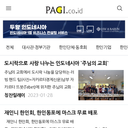
전체
대사관∙정부기관
한인단체∙동호회
한인기업
한인
도시락으로 사랑 나누는 인도네시아 `주님의 교회`
주님의 교회에서 도시락 나눔을 담당하는 러
빙 핸드 팀(사진=자카르타경제신문)남부 자
카르타 뜨븟(Tebet)에 위치한 주님의 교회
(담임목사 김완일)에서는 매주 도시락을 만들
2023-01-28
칭찬릴레이
어 현지 주민들에게 나눔을 하고 있다. 교회
에서 도시락 나눔을 담당하는 러빙 핸드 팀(L
재인니 한인회, 한인동포에 마스크 무료 배포
oving Hand Team, 팀장 김현숙)이 도시락
재인니 한인회, 한인동포에 마스크 무료 배
250여 개를 준비하여