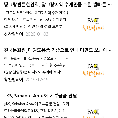
nbs
땅그랑반튼한인회, 땅그랑지역 수재민을 위한 발빠른 구
호품 전달해
땅그랑반튼한인회, 땅그랑지역 수재민을 위
한 발빠른 구호품 전달 땅그랑반튼한인회
(회장:채만용)는 작년 12월 31일 오후부터 1
일 새벽까지 내린 폭우와 홍수로 인한 피해지
2020-01-03
칭찬릴레이
역 이재민에게 구호물품을 지원했다고 2일
밝혔다. 갑자기 쏟아진 비로 인해 미처 대피
한국문화원, 태권도용품 기증으로 인니 태권도 보급에 앞
하지 못하고 비 피해를 고스
장
한국문화원, 태권도용품 기증으로 인니 태권
도 보급에 앞장 주인도네시아 한국문화원
(원장 천영평)은 마나도와 수라바야 지역 방
문을 계기로, 국기원과 공동으로 지역 태권도
2019-12-19
칭찬릴레이
협회에 도복을 기증하며 인도네시아 태권도
저변 확대에 앞장섰다. 12월 7일(토) 마나도
JIKS, Sahabat Anak에 기부금품 전달
에서는 북부술라웨시 태권도협회에, 12월 14
JIKS, Sahabat Anak에 기부금품 전달 자카
일(
르타한국국제학교(JIKS, 교장 김윤기)는 11
월 15일(금) 『집 없는 어린이들을 위한 교육