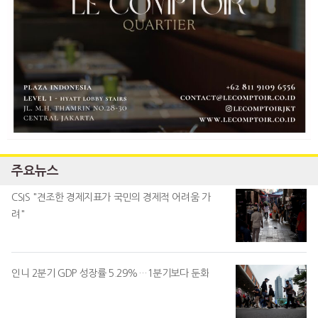
주요뉴스
CSIS "견조한 경제지표가 국민의 경제적 어려움 가
려"
인니 2분기 GDP 성장률 5.29%…1분기보다 둔화