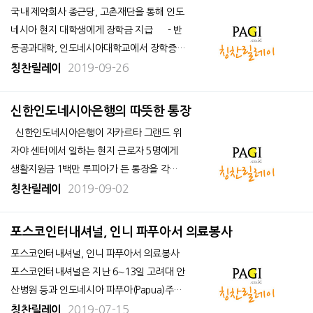
술라웨시
급
국내 제약회사 종근당, 고촌재단을 통해 인도
네시아 현지 대학생에게 장학금 지급 - 반
둥공과대학, 인도네시아대학교에서 장학증서
수여식 개최 - 글로벌 인재육성을 목표로 201
2019-09-26
칭찬릴레이
3년부터 저개발국가 현지 대학생 253명 지원
글로벌 인재육성을 목표로 활발한 해외 장
신한인도네시아은행의 따뜻한 통장
학
신한인도네시아은행이 자카르타 그랜드 위
자야 센터에서 일하는 현지 근로자 5명에게
생활지원금 1백만 루피아가 든 통장을 각각
선물했습니다. 생활지원금을 받은 이들은
2019-09-02
칭찬릴레이
그랜드위자야센터에서 경비, 청소, 교통정리
등 허드렛 일을 하고 있는 형편이 어려운 이
포스코인터내셔널, 인니 파푸아서 의료봉사
들입니다. 28일 신한
포스코인터내셔널, 인니 파푸아서 의료봉사
포스코인터내셔널은 지난 6∼13일 고려대 안
산병원 등과 인도네시아 파푸아(Papua)주에
서 의료봉사활동을 진행했다. 인도네시아
2019-07-15
칭찬릴레이