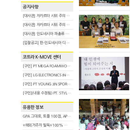
공지사항
[대사관] 자카르타 시위 주의 안내(8.6)
[대사관] 자카르타 시위 주의 안내(8.3)
[대사관] 인도네시아 파충류 불법 반출 주의 (7.29)
[입찰공고] 한-인도네시아 디지털융복합 탈 전시회
코트라 K-MOVE 센터
[구인] PT MEGA FOAMWORKS INDONESIA
[구인] LG ELECTRONICS INDONESIA
[구인] PT YOUNG JIN SPORT INDONESIA
[구인](내용 수정됨) PT. STYLE KOREAN INDONESIA (스타일 코리안 인도네시아)
유용한 정보
GPA 그대로, 토플 100점, AP 막막 — 원인은 하나입니다
⭐해외거주자 필독⭐100% 온라인 마지막 한국어교원 2급 추가모집 (~8/2)