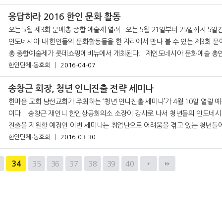
응답하라 2016 한인 문화 활동
오는 5월 제3회 문예총 종합 예술제 열려 오는 5월 21일부터 25일까지 5일간
인도네시아 내 한인들의 문화활동들을 한 자리에서 만나 볼 수 있는 제3회 문
총 종합예술제가 롯데쇼핑에비뉴에서 개최된다. 재인도네시아 문화예술 총연합
회가 주관하는 이번 행사는 크게 전시와 퍼포먼스로 나뉘어 진행될 예정이다.
한인단체∙동호회
2016-04-07
송창근 회장, 청년 인니진출 전략 세미나
한마음 교회 남선교회가 주최하는 ‘청년 인니진출 세미나’가 4월 10일 열릴 
이다. 송창근 재인니 한인상공회의소 소장이 강사로 나서 청년들의 인도네시아
진출을 지원할 예정인 이번 세미나는 취업난으로 어려움을 겪고 있는 청년들
한인단체∙동호회
2016-03-30
인니 진출을 위한 길잡이가 될 예정이다. 송창근 KMK그룹
3
34
35
36
37
38
39
40