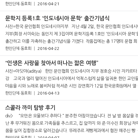
l)에서 ‘내 인생에 힘이 되어 준 한마디&rsqu
한인단체∙동호회
2016-04-21
문학지 등록1호 '인도네시아 문학' 출간기념식
사진=한국 문인협회 인도네시아지부 지난 4월 2일, 한국 문인협회 인도네시아
지부(회장 서미숙)는 동인지 제 3집이며 문학지등록 1호인 '인도네시아 문학'
출간하고 이를 자축하는 출간기념식을 가졌다. 작품집에는 총 17명의 문협 
들이 시와 수필, 평론에 걸친 다양한 장르의 문학 작품들을 게재하였고, 기획 
한인단체∙동호회
2016-04-22
으로 한
“인생은 사랑을 찾아서 떠나는 짧은 여행”
사진=아딧야(aditya) 한인 문인협회 인도네시아 지부 정호승 시인 자카르타 특
강 고국과 멀리 떨어진 인도네시아에서 억척스럽게 삶을 일궈온 한인 교민들의
마음을 시와 노래로 봄비처럼 적셔준 시인 강연회가 12일 한국문화원에서 열
한인단체∙동호회
다. 국내 최고의 서정시인
2016-04-13
스콜라 까미 탐방 후기
div> "오만은 오물보다 추하다." 분주한 아침이었습니다. 전 날 밤 몸살을 겪고
난 후 무거워진 몸으로 가족들을 추스르고, 집 앞까지 와 준 이수진 회장님 차
몸을 실어 집합장소로 달려갔습니다. 뚜레주르 제빵제과에서 협찬 해주신 빵 
한인단체∙동호회
2014-04-07