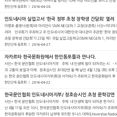
시아 체어맨에서 개최되는 어버이날 행사는 70세 이상 어르신을 모시고 진행
한인단체∙동호회
2016-04-28
예정이라고 밝혔다. 그에 따르면 인도네시아에 거주하는 분은 물론, 한국에
인도네시아 실업고서 ‘한국 정부 초청 장학생 간담회’ 열려
이명호 총영사(왼쪽)와 아리안시 SMK NEGERI 1 교장(오른쪽) 사진=미디어
리아 인우회가 주최하고 주 인도네시아 대한민국 대사관이 주관한 ‘한국 정부
초청 장학생 간담회’가 23일 제1 국립 실업고등학교(SMK NEGERI 1, 아리안
한인단체∙동호회
2016-04-27
교장)에서 개최되었다.
자카르타 한국문화원에서 한인동포들과 만나다.
사진= 한국 문인협회 인도네시아지부 주제: 내 인생에 힘이 되어주는 시 - 사랑
과 고통의 본질과 이해 정호승시인 초대강연 둘 째 날인 4월 12일 (화) 오후 3시
는 한국 문인협회 인도네시아지부(회장 서미숙)가 주최하고 한국문화원이 후
하는 한인동포들과의 만남인 정호승 시인의 특별한 강연
한인단체∙동호회
2016-04-22
한국문인협회 인도네시아지부/ 정호승시인 초청 문학강연
사진= 한국 문인협회 인도네시아지부 주제: 내 인생에 힘이 되어준 한 마디 지
난 4월 11일 오전 10시, 한국문인협회 인도네시아지부(회장 서미숙)가 주최
한국문화원이 후원한 자카르타 남부에 위치한 우나스 대학(Universitas Natio