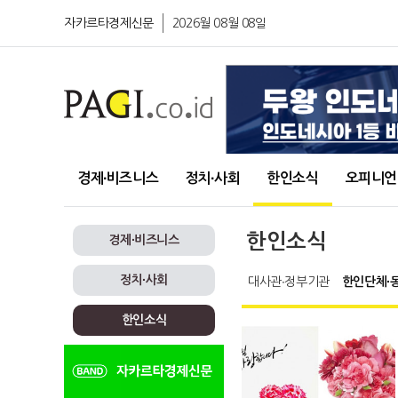
자카르타경제신문
2026월 08월 08일
경제∙비즈니스
정치∙사회
한인소식
오피니언
한인소식
경제∙비즈니스
정치∙사회
대사관∙정부기관
한인단체∙
한인소식