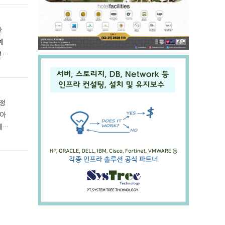
예
예정
에게