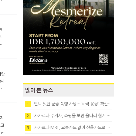
될
서
코
시
원
많이 본 뉴스
인니 잇단 군중 폭행 사망…'사적 응징' 확산에 법치 우려
1
자카르타 주지사, 쇼핑몰 보안 울타리 철거 요청…"치안 문제없다"
2
하고
자카르타 MRT, 교통카드 없이 신용카드로 바로 탄다
3
na