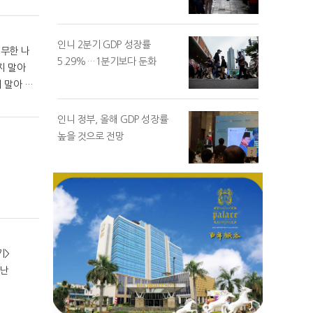
인니 2분기 GDP 성장률
5.29%…1분기보다 둔화
인니 정부, 올해 GDP 성장률
높을 것으로 전망