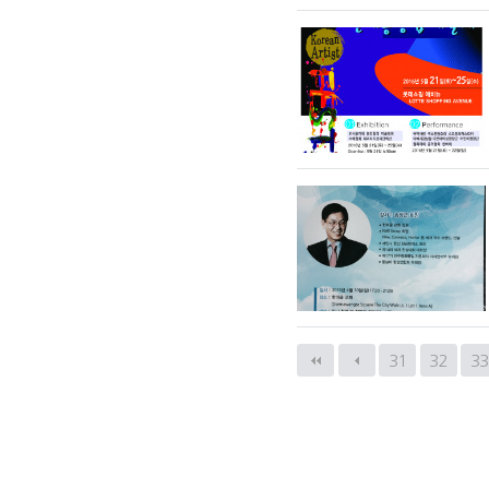
다음
맨끝
31
32
3