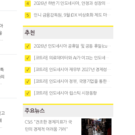
2026년 하반기 인도네시아, 안정과 성장의 시험대
4
인니 금융감독원, 9월 IDX 비상호화 제도 마련…주식회사 전환 본격화
5
추천
을
회원
2026년 인도네시아 공휴일 및 공동 휴일(cuti bersama)
✓
특집
[코트라] 의료데이터와 AI가 이끄는 인도네시아 디지털 헬스케어 시장 트렌드
✓
[코트라] 인도네시아 재무부 2027년 경제성장 전망 및 목표 발표
✓
[코트라] 인도네시아 정부, 국영기업을 통한 석탄·팜유·합금철 수출 중앙집중화 추진
✓
렸
[코트라] 인도네시아 립스틱 시장동향
✓
주요뉴스
에
CSIS "견조한 경제지표가 국
상
민의 경제적 어려움 가려"