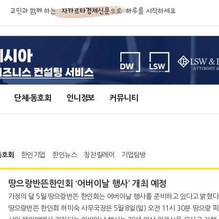
단체∙동호회
인니정보
커뮤니티
동호회
한인기업
한인뉴스
칭찬릴레이
기업탐방
땅으랑반뜬한인회 ‘어버이날 행사’ 개최 예정
가정의 달 5월 땅으랑반뜬 한인회는 어버이날 행사를 준비하고 있다고 밝혔다
땅으랑반뜬 한인회 허미숙 사무국장은 5월 8일(일) 오전 11시 30분 땅으랑 