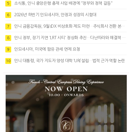
소식통, 인니 중앙은행 총재 사임 배경에 “정부와 정책 갈등"
5
2026년 하반기 인도네시아, 안정과 성장의 시험대
6
인니 금융감독원, 9월 IDX 비상호화 제도 마련…주식회사 전환 본격화
7
인니 정부, 장기 지연 'LRT 시티' 정상화 추진…다난따라와 해결책 모색
8
인도네시아, 미국에 팜유 관세 면제 요청
9
인니 대통령, 국가 지도자 양성 대학 ‘URI’설립…법적 근거·역할 논란
10