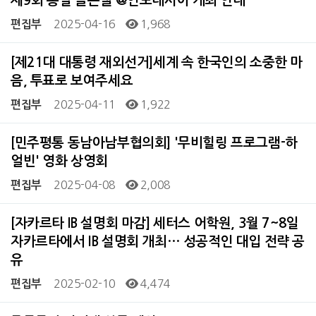
제9회 통일 골든벨 @인도네시아 개최 안내
2025-04-16
1,968
편집부
[제21대 대통령 재외선거]세계 속 한국인의 소중한 마
음, 투표로 보여주세요
2025-04-11
1,922
편집부
[민주평통 동남아남부협의회] '무비힐링 프로그램-하
얼빈' 영화 상영회
2025-04-08
2,008
편집부
[자카르타 IB 설명회 마감] 세터스 어학원, 3월 7~8일
자카르타에서 IB 설명회 개최… 성공적인 대입 전략 공
유
2025-02-10
4,474
편집부