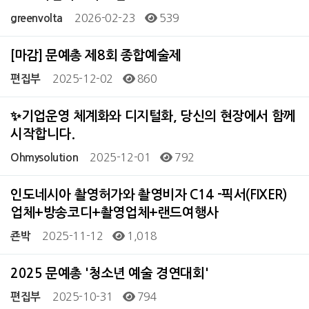
2026-02-23
539
greenvolta
[마감] 문예총 제8회 종합예술제
2025-12-02
860
편집부
✨기업운영 체계화와 디지털화, 당신의 현장에서 함께
시작합니다.
2025-12-01
792
Ohmysolution
인도네시아 촬영허가와 촬영비자 C14 -픽서(FIXER)
업체+방송코디+촬영업체+랜드여행사
2025-11-12
1,018
죤박
2025 문예총 '청소년 예술 경연대회'
2025-10-31
794
편집부