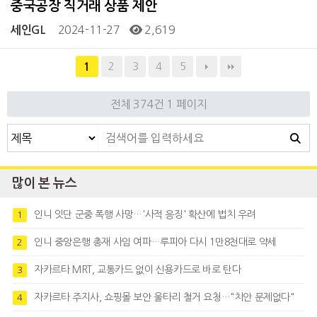
중국공장 직거래 상품 제안
2024-11-27
2,619
세인GL
2
3
4
5
1
전체 374건
1 페이지
많이 본 뉴스
인니 잇단 군중 폭행 사망…'사적 응징' 확산에 법치 우려
1
인니 중앙은행 총재 사임 여파…루피아 다시 1만8천대로 약세
2
자카르타 MRT, 교통카드 없이 신용카드로 바로 탄다
3
자카르타 주지사, 쇼핑몰 보안 울타리 철거 요청…"치안 문제없다"
4