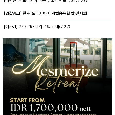
[대사관] 인도네시아 파충류 불법 반출 주의 (7.29)
[입찰공고] 한-인도네시아 디지털융복합 탈 전시회
[대사관] 자카르타 시위 주의 안내(7.27)