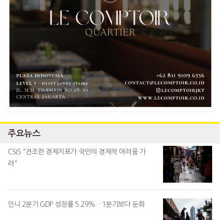
주요뉴스
CSIS "견조한 경제지표가 국민의 경제적 어려움 가
려"
인니 2분기 GDP 성장률 5.29%…1분기보다 둔화