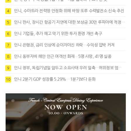
인니, 수마트라 전력망 안정화 위해 바땅 또루 수력발전소 신속 추진
4
인니 판사, 장시간 항공기 지연에 대한 보상금 30만 루피아에 적정성 제기
5
인니 기업들, 추가 해고 막기 위한 투자 환경 개선 촉구
6
인니 은행권, 금리 인상에 순이자마진 하락…수익성 압박 커져
7
인니 동부자바 해안 인근 여객선 화재…5명 사망, 41명 실종
8
인니 정부, 독립기념일 앞두고 소요사태 우려 일축…허위정보 엄정대응
9
인니 2분기 GDP 성장률 5.29%…1분기보다 둔화
10