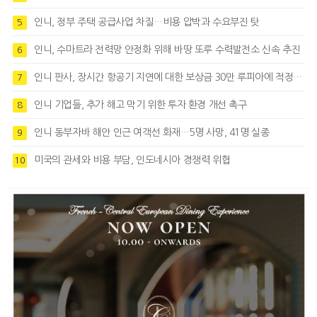
인니, 정부 주택 공급사업 차질…비용 압박과 수요부진 탓
5
인니, 수마트라 전력망 안정화 위해 바땅 또루 수력발전소 신속 추진
6
인니 판사, 장시간 항공기 지연에 대한 보상금 30만 루피아에 적정성 제기
7
인니 기업들, 추가 해고 막기 위한 투자 환경 개선 촉구
8
인니 동부자바 해안 인근 여객선 화재…5명 사망, 41명 실종
9
미국의 관세와 비용 부담, 인도네시아 경쟁력 위협
10