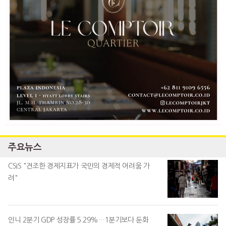
주요뉴스
CSIS "견조한 경제지표가 국민의 경제적 어려움 가
려"
인니 2분기 GDP 성장률 5.29%…1분기보다 둔화