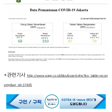
*관련기사
http://www.pagi.co.id/bbs/board.php?bo_table=econ
omy&wr_id=37485