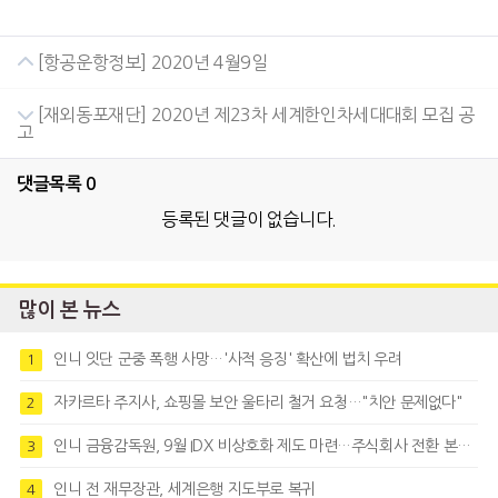
[항공운항정보] 2020년 4월9일
[재외동포재단] 2020년 제23차 세계한인차세대대회 모집 공
고
댓글목록
0
등록된 댓글이 없습니다.
많이 본 뉴스
인니 잇단 군중 폭행 사망…'사적 응징' 확산에 법치 우려
1
자카르타 주지사, 쇼핑몰 보안 울타리 철거 요청…"치안 문제없다"
2
인니 금융감독원, 9월 IDX 비상호화 제도 마련…주식회사 전환 본격화
3
인니 전 재무장관, 세계은행 지도부로 복귀
4